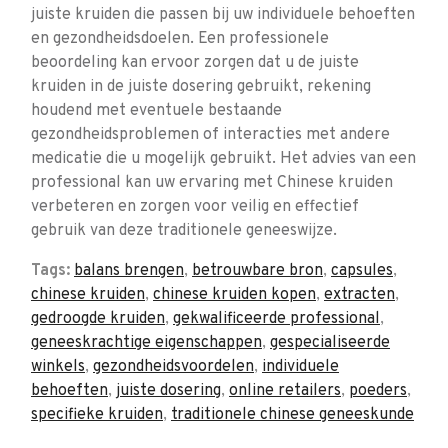
juiste kruiden die passen bij uw individuele behoeften
en gezondheidsdoelen. Een professionele
beoordeling kan ervoor zorgen dat u de juiste
kruiden in de juiste dosering gebruikt, rekening
houdend met eventuele bestaande
gezondheidsproblemen of interacties met andere
medicatie die u mogelijk gebruikt. Het advies van een
professional kan uw ervaring met Chinese kruiden
verbeteren en zorgen voor veilig en effectief
gebruik van deze traditionele geneeswijze.
Tags:
balans brengen
,
betrouwbare bron
,
capsules
,
chinese kruiden
,
chinese kruiden kopen
,
extracten
,
gedroogde kruiden
,
gekwalificeerde professional
,
geneeskrachtige eigenschappen
,
gespecialiseerde
winkels
,
gezondheidsvoordelen
,
individuele
behoeften
,
juiste dosering
,
online retailers
,
poeders
,
specifieke kruiden
,
traditionele chinese geneeskunde