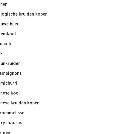
nnen
ologische kruiden kopen
auwe huis
oemkool
occoli
ik
junkruiden
ampignons
imichurri
inese kool
inese kruiden kopen
troenmelisse
rry madras
rmen