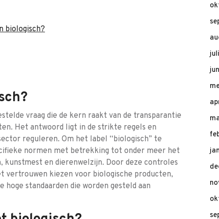
ok
se
n biologisch?
au
ju
ju
me
isch?
ap
estelde vraag die de kern raakt van de transparantie
ma
n. Het antwoord ligt in de strikte regels en
fe
sector reguleren. Om het label “biologisch” te
cifieke normen met betrekking tot onder meer het
ja
, kunstmest en dierenwelzijn. Door deze controles
de
t vertrouwen kiezen voor biologische producten,
no
de hoge standaarden die worden gesteld aan
ok
se