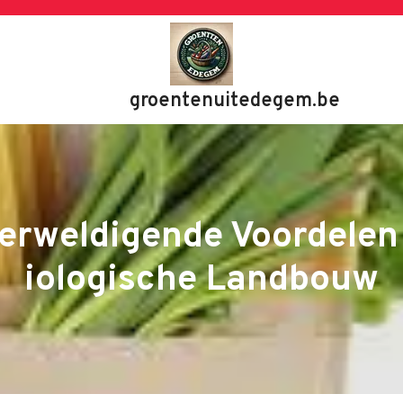
groentenuitedegem.be
erweldigende Voordelen
iologische Landbouw