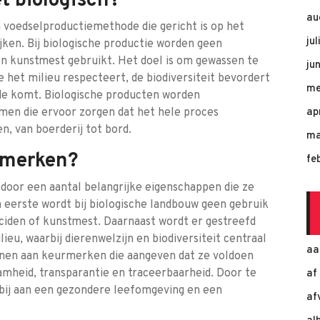
t biologisch?
au
n voedselproductiemethode die gericht is op het
ju
jken. Bij biologische productie worden geen
en kunstmest gebruikt. Het doel is om gewassen te
ju
 het milieu respecteert, de biodiversiteit bevordert
me
de komt. Biologische producten worden
men die ervoor zorgen dat het hele proces
ap
n, van boerderij tot bord.
ma
enmerken?
fe
oor een aantal belangrijke eigenschappen die ze
 eerste wordt bij biologische landbouw geen gebruik
ciden of kunstmest. Daarnaast wordt er gestreefd
ieu, waarbij dierenwelzijn en biodiversiteit centraal
aa
ennen aan keurmerken die aangeven dat ze voldoen
amheid, transparantie en traceerbaarheid. Door te
af
 bij aan een gezondere leefomgeving en een
af