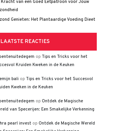
 Kracht van een Goed Eetpatroon voor Jouw
zondheid
zond Genieten: Het Plantaardige Voeding Dieet
LAATSTE REACTIES
oentenuitedegem
op
Tips en Tricks voor het
ccesvol Kruiden Kweken in de Keuken
lemijn bali
op
Tips en Tricks voor het Succesvol
uiden Kweken in de Keuken
oentenuitedegem
op
Ontdek de Magische
reld van Specerijen: Een Smakelijke Verkenning
hra pearl invest
op
Ontdek de Magische Wereld