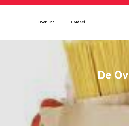
Skip
to
content
Over Ons
Contact
De Ov