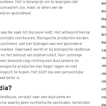
voldoen. Het is belangrijk om te begrijpen dat
bi
 concepten zijn, maar ze delen wel de
bi
id en gezondheid.
bl
bl
raag die vaak tot discussie leidt. Het antwoord hierop
br
soonlijke voorkeuren. Biologische producten worden
bu
 kunstmest, wat kan bijdragen aan een gezondere
 voedsel. Daarnaast wordt er bij biologische landbouw
ca
en het behoud van biodiversiteit. Voor sommige
ch
 een bewuste stap richting een duurzamere en
ch
biologische producten kan hoger liggen en niet
ologisch te kopen. Het blijft dus een persoonlijke
ch
ad beter is.
ch
dia?
ci
e landbouw, verwijst naar een duurzame en
cu
ctie waarbij geen synthetische pesticiden, herbiciden
da