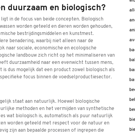
al
sen duurzaam en biologisch?
al
ligt in de focus van beide concepten. Biologisch
an
gewassen worden geteeld en dieren worden gehouden,
an
emische bestrijdingsmiddelen en kunstmest.
av
e benadering, waarbij niet alleen naar de
k naar sociale, economische en ecologische
ba
logische landbouw zich richt op het minimaliseren van
ba
treeft duurzaamheid naar een evenwicht tussen mens,
 is dus mogelijk dat een product zowel biologisch als
ba
specifieke focus binnen de voedselproductiesector.
ba
be
be
gelijk staat aan natuurlijk. Hoewel biologische
uurlijke methoden en het vermijden van synthetische
be
les wat biologisch is, automatisch als puur natuurlijk
bi
ten worden geteeld met respect voor de natuur en
bi
vig zijn aan bepaalde processen of ingrepen die