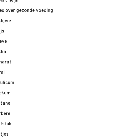
bert heijn
les over gezonde voeding
dijvie
ijs
eve
dia
harat
mi
silicum
ekum
ltane
rbere
efstuk
etjes