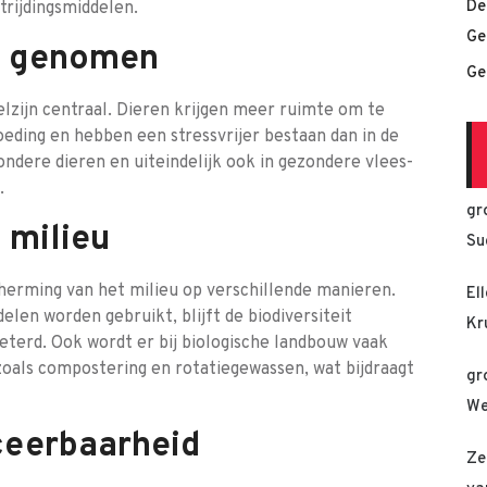
De
trijdingsmiddelen.
Ge
ht genomen
Ge
elzijn centraal. Dieren krijgen meer ruimte om te
ding en hebben een stressvrijer bestaan dan in de
ondere dieren en uiteindelijk ook in gezondere vlees-
.
gr
 milieu
Su
cherming van het milieu op verschillende manieren.
El
len worden gebruikt, blijft de biodiversiteit
Kr
terd. Ook wordt er bij biologische landbouw vaak
als compostering en rotatiegewassen, wat bijdraagt
gr
We
ceerbaarheid
Ze