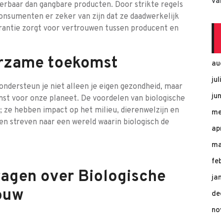
va
eerbaar dan gangbare producten. Door strikte regels
onsumenten er zeker van zijn dat ze daadwerkelijk
rantie zorgt voor vertrouwen tussen producent en
urzame toekomst
au
ju
ondersteun je niet alleen je eigen gezondheid, maar
ju
st voor onze planeet. De voordelen van biologische
; ze hebben impact op het milieu, dierenwelzijn en
me
n streven naar een wereld waarin biologisch de
ap
ma
fe
ragen over Biologische
ja
ouw
de
no