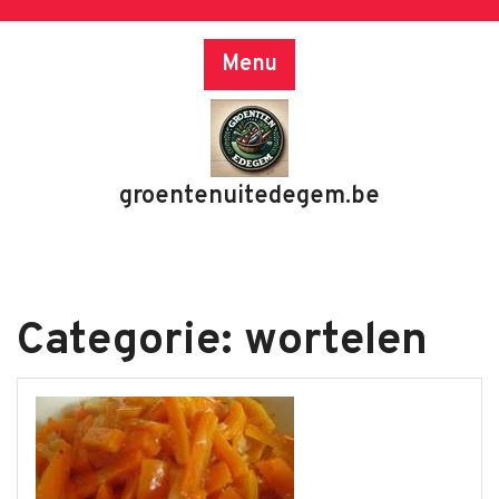
Skip
to
Menu
content
groentenuitedegem.be
Categorie:
wortelen