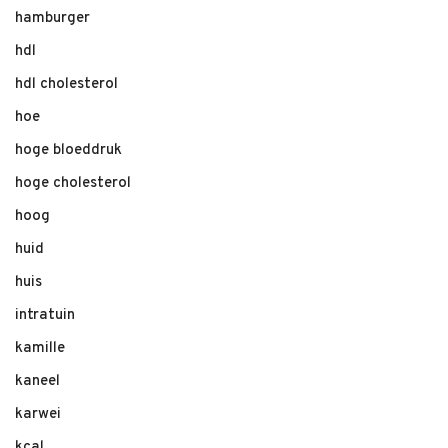
hamburger
hdl
hdl cholesterol
hoe
hoge bloeddruk
hoge cholesterol
hoog
huid
huis
intratuin
kamille
kaneel
karwei
kcal