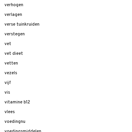
verhogen
verlagen
verse tuinkruiden
verstegen
vet
vet dieet
vetten
vezels
vijf
vis
vitamine b12
vlees
voedingnu
voedingsmiddelen