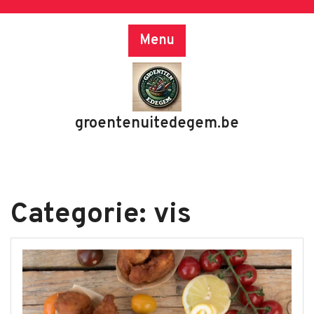
Skip
to
Menu
content
groentenuitedegem.be
Categorie:
vis