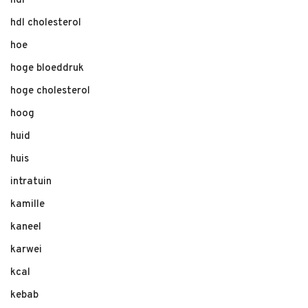
hdl
hdl cholesterol
hoe
hoge bloeddruk
hoge cholesterol
hoog
huid
huis
intratuin
kamille
kaneel
karwei
kcal
kebab