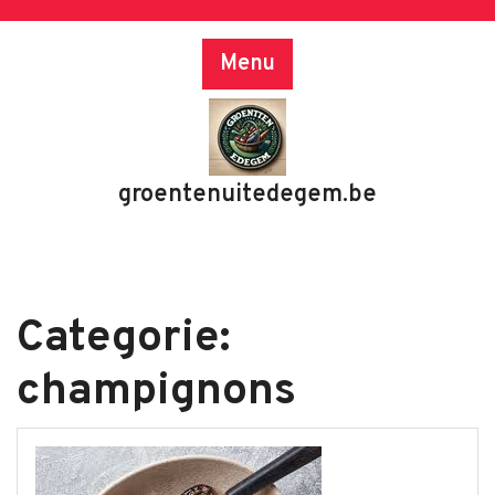
Skip
to
Menu
content
groentenuitedegem.be
Categorie:
champignons