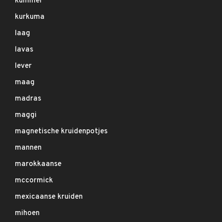
kummel
kurkuma
laag
lavas
lever
maag
madras
maggi
magnetische kruidenpotjes
mannen
marokkaanse
mccormick
mexicaanse kruiden
mihoen