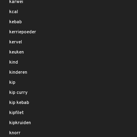
karwei
kcal
kebab
kerriepoeder
kervel
keuken
kind
kinderen
kip
kip curry
kip kebab
kipfilet
kipkruiden
knorr