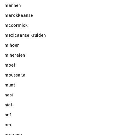
mannen
marokkaanse
mccormick
mexicaanse kruiden
mihoen
mineralen
moet
moussaka
munt
nasi
niet
nr 1
om