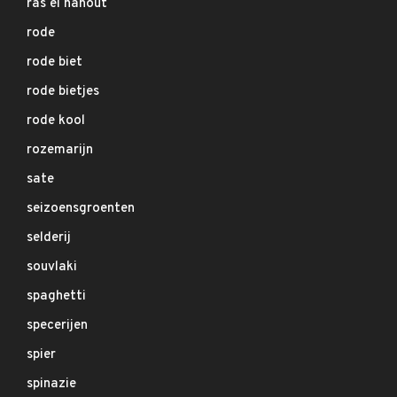
ras el hanout
rode
rode biet
rode bietjes
rode kool
rozemarijn
sate
seizoensgroenten
selderij
souvlaki
spaghetti
specerijen
spier
spinazie