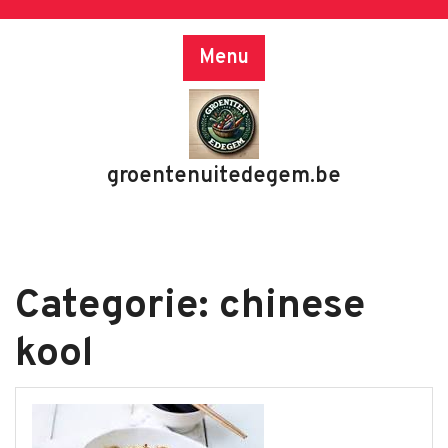
Skip
to
Menu
content
groentenuitedegem.be
Categorie:
chinese
kool