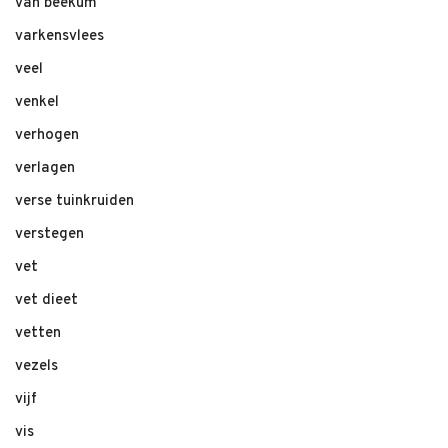
van beekum
varkensvlees
veel
venkel
verhogen
verlagen
verse tuinkruiden
verstegen
vet
vet dieet
vetten
vezels
vijf
vis