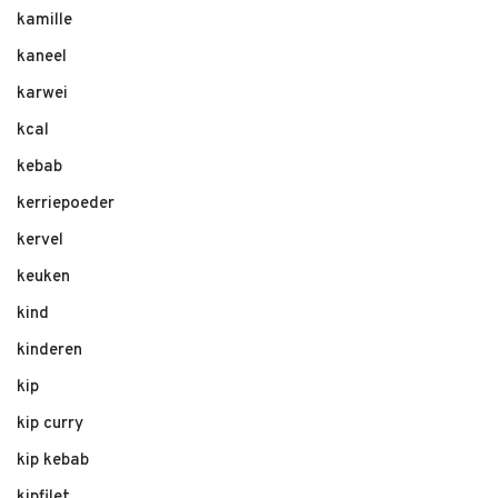
kamille
kaneel
karwei
kcal
kebab
kerriepoeder
kervel
keuken
kind
kinderen
kip
kip curry
kip kebab
kipfilet