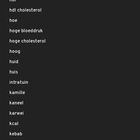
hdl
hdl cholesterol
hoe
hoge bloeddruk
hoge cholesterol
hoog
huid
huis
intratuin
kamille
kaneel
karwei
kcal
kebab