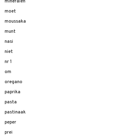
mineralen
moet
moussaka
munt
nasi
niet
nr 1
om
oregano
paprika
pasta
pastinaak
peper
prei