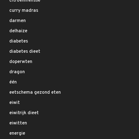
citroenmelisse
curry madras
darmen
delhaize
diabetes
diabetes dieet
doperwten
dragon
één
eetschema gezond eten
eiwit
eiwitrijk dieet
eiwitten
energie