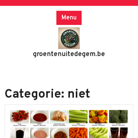
Skip
to
Menu
content
groentenuitedegem.be
Categorie:
niet