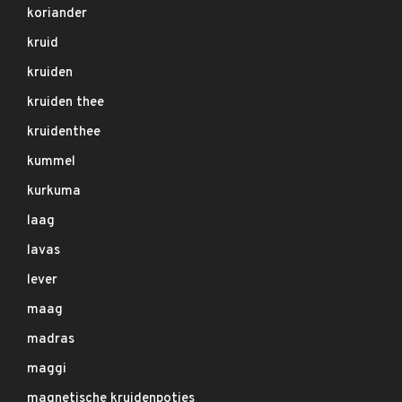
koriander
kruid
kruiden
kruiden thee
kruidenthee
kummel
kurkuma
laag
lavas
lever
maag
madras
maggi
magnetische kruidenpotjes