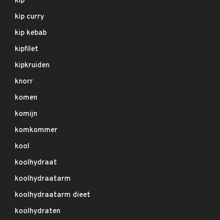
kip
kip curry
kip kebab
kipfilet
kipkruiden
knorr
komen
komijn
komkommer
kool
koolhydraat
koolhydraatarm
koolhydraatarm dieet
koolhydraten