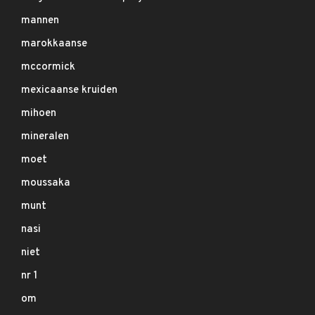
mannen
marokkaanse
mccormick
mexicaanse kruiden
mihoen
mineralen
moet
moussaka
munt
nasi
niet
nr 1
om