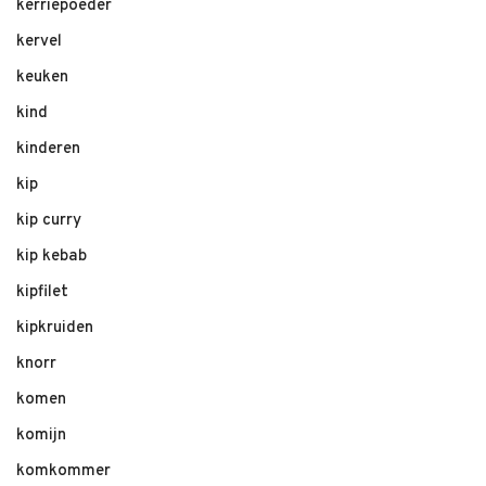
kerriepoeder
kervel
keuken
kind
kinderen
kip
kip curry
kip kebab
kipfilet
kipkruiden
knorr
komen
komijn
komkommer