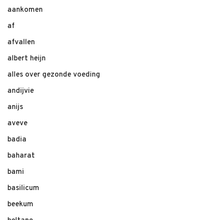
aankomen
af
afvallen
albert heijn
alles over gezonde voeding
andijvie
anijs
aveve
badia
baharat
bami
basilicum
beekum