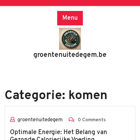
Skip
to
Menu
content
groentenuitedegem.be
Categorie:
komen
groentenuitedegem
0 Comments
Optimale Energie: Het Belang van