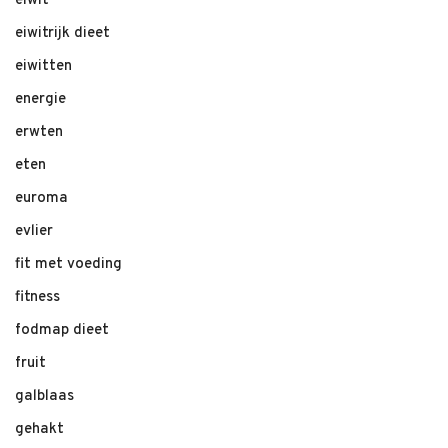
eiwit
eiwitrijk dieet
eiwitten
energie
erwten
eten
euroma
evlier
fit met voeding
fitness
fodmap dieet
fruit
galblaas
gehakt