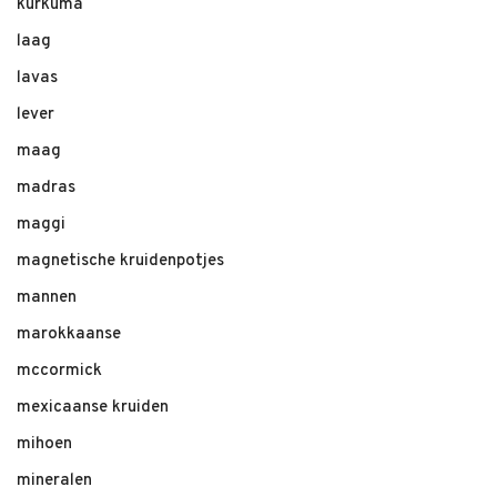
kurkuma
laag
lavas
lever
maag
madras
maggi
magnetische kruidenpotjes
mannen
marokkaanse
mccormick
mexicaanse kruiden
mihoen
mineralen