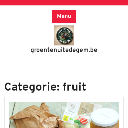
Skip
to
Menu
content
groentenuitedegem.be
Categorie:
fruit