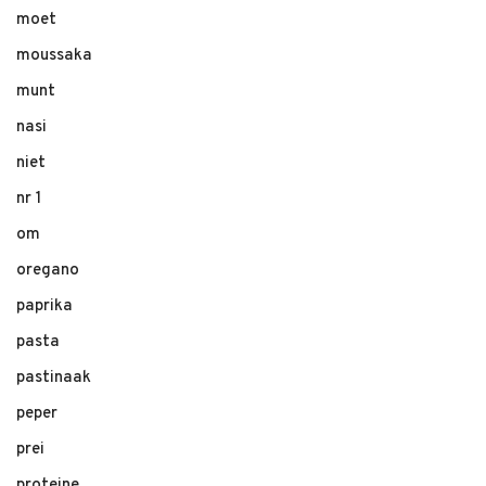
moet
moussaka
munt
nasi
niet
nr 1
om
oregano
paprika
pasta
pastinaak
peper
prei
proteine