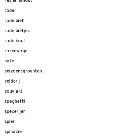
ras el hanout
rode
rode biet
rode bietjes
rode kool
rozemarijn
sate
seizoensgroenten
selderij
souvlaki
spaghetti
specerijen
spier
spinazie