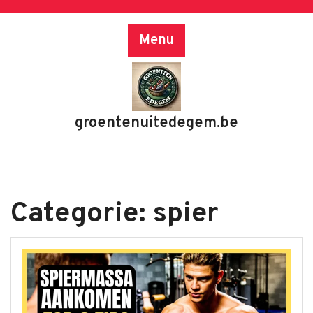
Skip
to
Menu
content
groentenuitedegem.be
Categorie:
spier