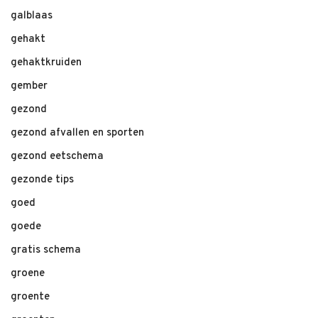
galblaas
gehakt
gehaktkruiden
gember
gezond
gezond afvallen en sporten
gezond eetschema
gezonde tips
goed
goede
gratis schema
groene
groente