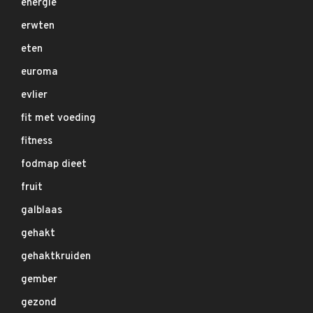
energie
erwten
eten
euroma
evlier
fit met voeding
fitness
fodmap dieet
fruit
galblaas
gehakt
gehaktkruiden
gember
gezond