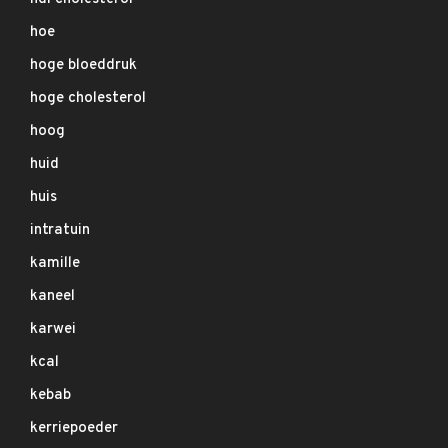
hoe
hoge bloeddruk
hoge cholesterol
hoog
huid
huis
intratuin
kamille
kaneel
karwei
kcal
kebab
kerriepoeder