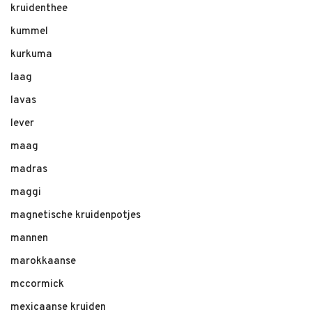
kruidenthee
kummel
kurkuma
laag
lavas
lever
maag
madras
maggi
magnetische kruidenpotjes
mannen
marokkaanse
mccormick
mexicaanse kruiden