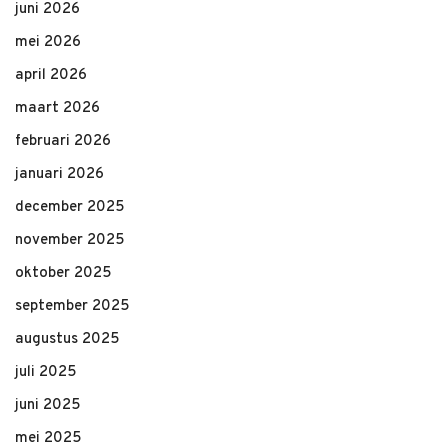
juni 2026
mei 2026
april 2026
maart 2026
februari 2026
januari 2026
december 2025
november 2025
oktober 2025
september 2025
augustus 2025
juli 2025
juni 2025
mei 2025