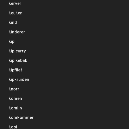
kervel
keuken
kind
kinderen
kip
kip curry
kip kebab
kipfilet
kipkruiden
knorr
komen
komijn
komkommer
kool