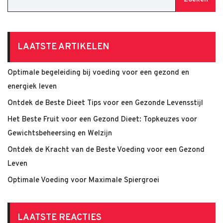
LAATSTE ARTIKELEN
Optimale begeleiding bij voeding voor een gezond en
energiek leven
Ontdek de Beste Dieet Tips voor een Gezonde Levensstijl
Het Beste Fruit voor een Gezond Dieet: Topkeuzes voor
Gewichtsbeheersing en Welzijn
Ontdek de Kracht van de Beste Voeding voor een Gezond
Leven
Optimale Voeding voor Maximale Spiergroei
LAATSTE REACTIES