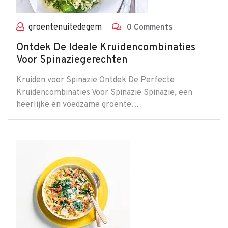
groentenuitedegem
0 Comments
Ontdek De Ideale Kruidencombinaties
Voor Spinaziegerechten
Kruiden voor Spinazie Ontdek De Perfecte
Kruidencombinaties Voor Spinazie Spinazie, een
heerlijke en voedzame groente…