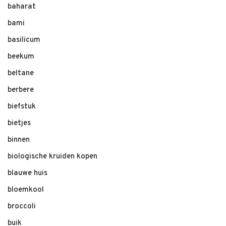
baharat
bami
basilicum
beekum
beltane
berbere
biefstuk
bietjes
binnen
biologische kruiden kopen
blauwe huis
bloemkool
broccoli
buik