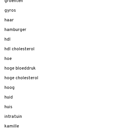
groenten
gyros
haar
hamburger
hdl
hdl cholesterol
hoe
hoge bloeddruk
hoge cholesterol
hoog
huid
huis
intratuin
kamille