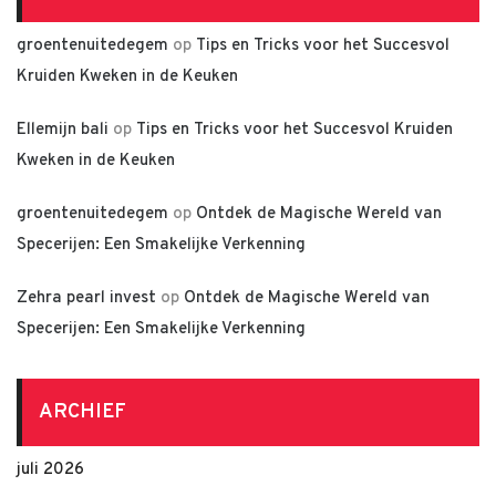
groentenuitedegem
op
Tips en Tricks voor het Succesvol
Kruiden Kweken in de Keuken
Ellemijn bali
op
Tips en Tricks voor het Succesvol Kruiden
Kweken in de Keuken
groentenuitedegem
op
Ontdek de Magische Wereld van
Specerijen: Een Smakelijke Verkenning
Zehra pearl invest
op
Ontdek de Magische Wereld van
Specerijen: Een Smakelijke Verkenning
ARCHIEF
juli 2026