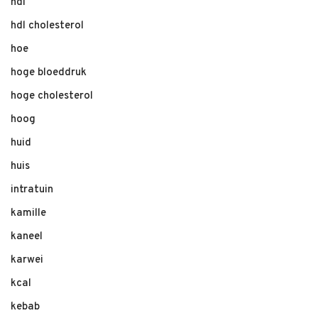
hdl
hdl cholesterol
hoe
hoge bloeddruk
hoge cholesterol
hoog
huid
huis
intratuin
kamille
kaneel
karwei
kcal
kebab