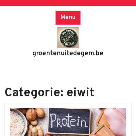
Skip
to
Menu
content
groentenuitedegem.be
Categorie:
eiwit