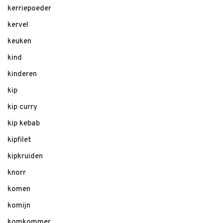
kerriepoeder
kervel
keuken
kind
kinderen
kip
kip curry
kip kebab
kipfilet
kipkruiden
knorr
komen
komijn
komkommer