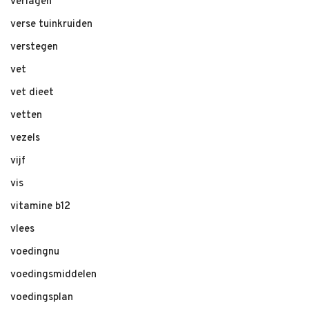
verlagen
verse tuinkruiden
verstegen
vet
vet dieet
vetten
vezels
vijf
vis
vitamine b12
vlees
voedingnu
voedingsmiddelen
voedingsplan