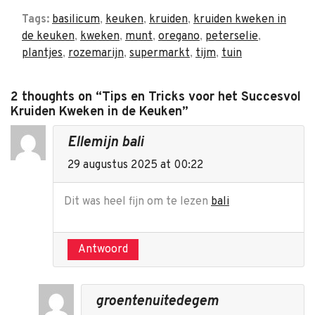
Tags:
basilicum
,
keuken
,
kruiden
,
kruiden kweken in
de keuken
,
kweken
,
munt
,
oregano
,
peterselie
,
plantjes
,
rozemarijn
,
supermarkt
,
tijm
,
tuin
2 thoughts on “Tips en Tricks voor het Succesvol
Kruiden Kweken in de Keuken”
Ellemijn bali
29 augustus 2025 at 00:22
Dit was heel fijn om te lezen
bali
Antwoord
groentenuitedegem