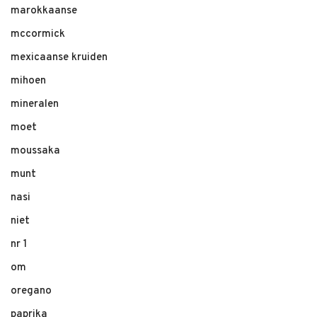
marokkaanse
mccormick
mexicaanse kruiden
mihoen
mineralen
moet
moussaka
munt
nasi
niet
nr 1
om
oregano
paprika