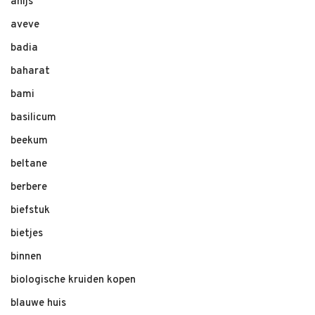
anijs
aveve
badia
baharat
bami
basilicum
beekum
beltane
berbere
biefstuk
bietjes
binnen
biologische kruiden kopen
blauwe huis