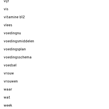
vijf
vis
vitamine b12
vlees
voedingnu
voedingsmiddelen
voedingsplan
voedingsschema
voedsel
vrouw
vrouwen
waar
wat
week