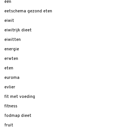
één
eetschema gezond eten
eiwit
eiwitrijk dieet
eiwitten
energie
erwten
eten
euroma
evlier
fit met voeding
fitness
fodmap dieet
fruit