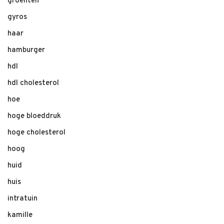
groenten
gyros
haar
hamburger
hdl
hdl cholesterol
hoe
hoge bloeddruk
hoge cholesterol
hoog
huid
huis
intratuin
kamille