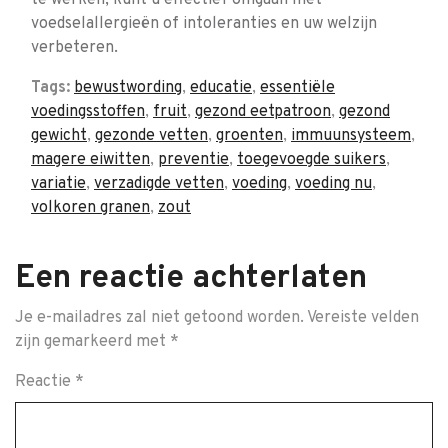
te werken, kunt u effectief omgaan met
voedselallergieën of intoleranties en uw welzijn
verbeteren.
Tags:
bewustwording
,
educatie
,
essentiële
voedingsstoffen
,
fruit
,
gezond eetpatroon
,
gezond
gewicht
,
gezonde vetten
,
groenten
,
immuunsysteem
,
magere eiwitten
,
preventie
,
toegevoegde suikers
,
variatie
,
verzadigde vetten
,
voeding
,
voeding nu
,
volkoren granen
,
zout
Een reactie achterlaten
Je e-mailadres zal niet getoond worden.
Vereiste velden
zijn gemarkeerd met
*
Reactie
*