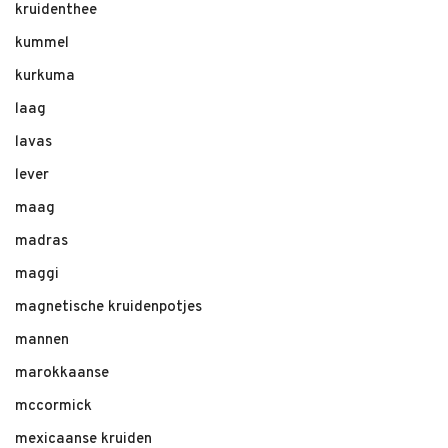
kruidenthee
kummel
kurkuma
laag
lavas
lever
maag
madras
maggi
magnetische kruidenpotjes
mannen
marokkaanse
mccormick
mexicaanse kruiden