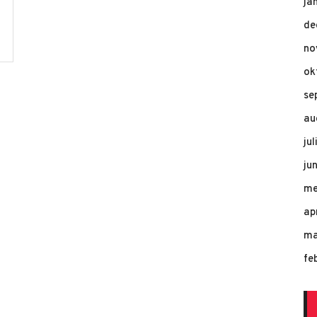
ja
de
no
ok
se
au
ju
ju
me
ap
ma
fe