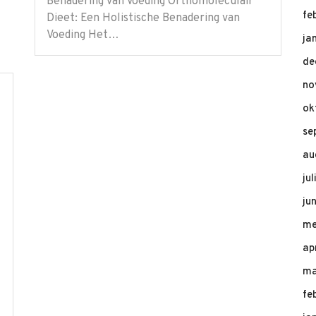
Benadering van Voeding Orthomoleculair
fe
Dieet: Een Holistische Benadering van
Voeding Het…
ja
de
no
ok
se
au
ju
ju
me
ap
ma
fe