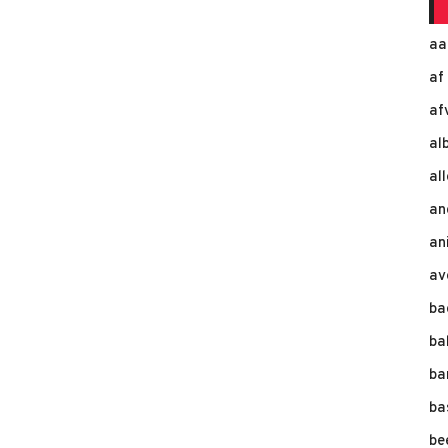
aa
af
af
al
al
an
an
av
ba
ba
ba
ba
be