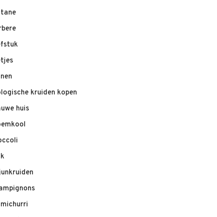
ltane
rbere
efstuk
etjes
nnen
ologische kruiden kopen
auwe huis
oemkool
occoli
ik
junkruiden
ampignons
imichurri