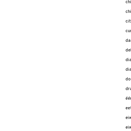
ch
ch
ci
cu
da
de
di
di
do
dr
éé
ee
ei
eiw