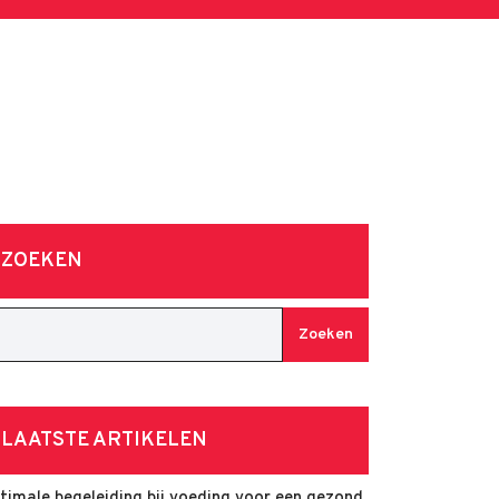
ZOEKEN
Zoeken
LAATSTE ARTIKELEN
timale begeleiding bij voeding voor een gezond