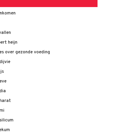
nkomen
vallen
bert heijn
les over gezonde voeding
dijvie
ijs
eve
dia
harat
mi
silicum
ekum