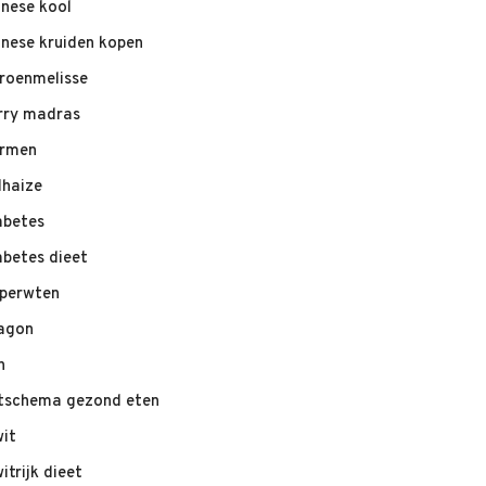
inese kool
inese kruiden kopen
troenmelisse
rry madras
rmen
lhaize
abetes
abetes dieet
perwten
agon
n
tschema gezond eten
wit
itrijk dieet