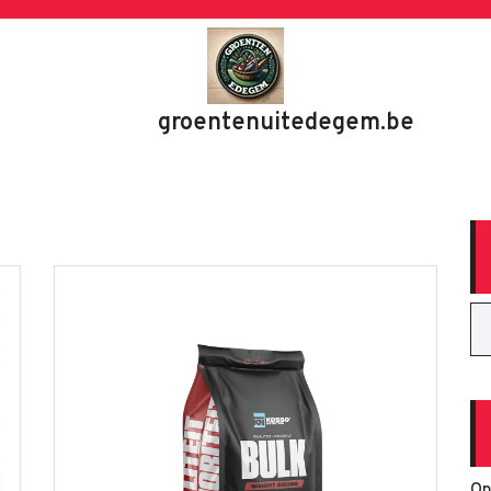
groentenuitedegem.be
Op