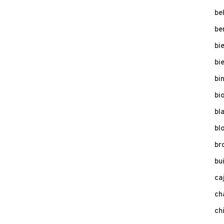
be
be
bi
bi
bi
bi
bl
bl
br
bu
ca
ch
ch