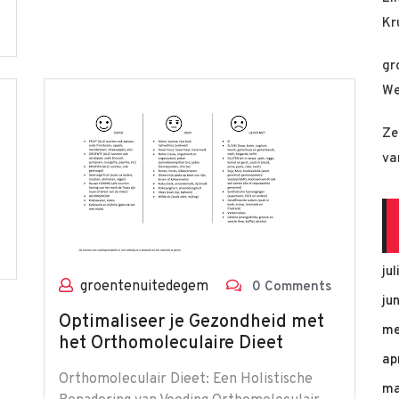
Kr
gr
We
Ze
va
ju
groentenuitedegem
0 Comments
ju
Optimaliseer je Gezondheid met
me
het Orthomoleculaire Dieet
ap
Orthomoleculair Dieet: Een Holistische
ma