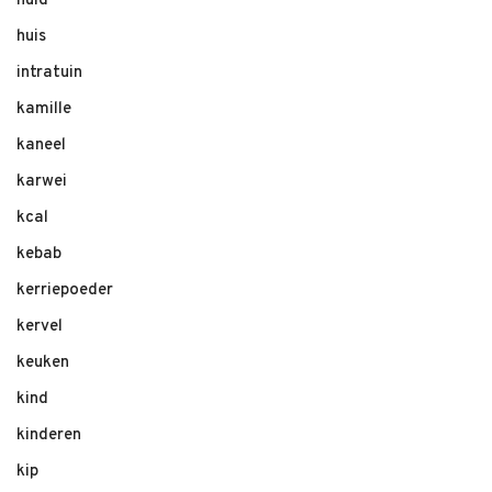
huid
huis
intratuin
kamille
kaneel
karwei
kcal
kebab
kerriepoeder
kervel
keuken
kind
kinderen
kip