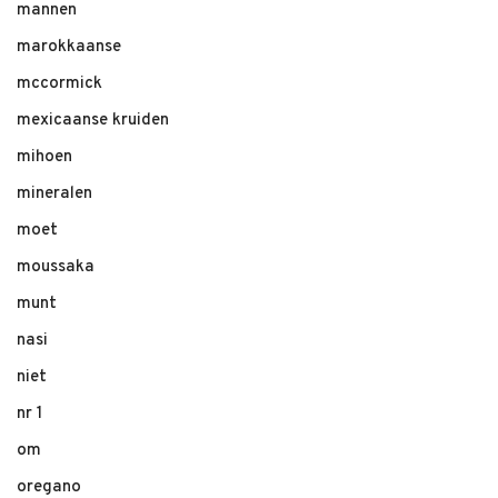
mannen
marokkaanse
mccormick
mexicaanse kruiden
mihoen
mineralen
moet
moussaka
munt
nasi
niet
nr 1
om
oregano