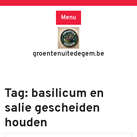
Skip
to
Menu
content
groentenuitedegem.be
Tag:
basilicum en
salie gescheiden
houden