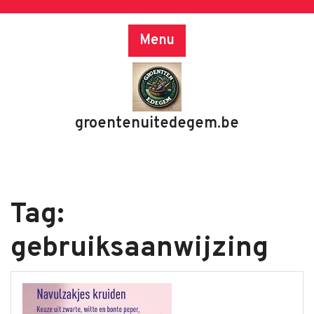
Skip
to
Menu
content
groentenuitedegem.be
Tag:
gebruiksaanwijzing