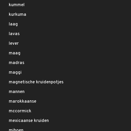
kummel
kurkuma
laag
lavas
lever
maag
madras
maggi
magnetische kruidenpotjes
mannen
marokkaanse
mccormick
mexicaanse kruiden
mihoen