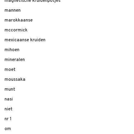
magnetische kruidenpotjes
mannen
marokkaanse
mccormick
mexicaanse kruiden
mihoen
mineralen
moet
moussaka
munt
nasi
niet
nr 1
om