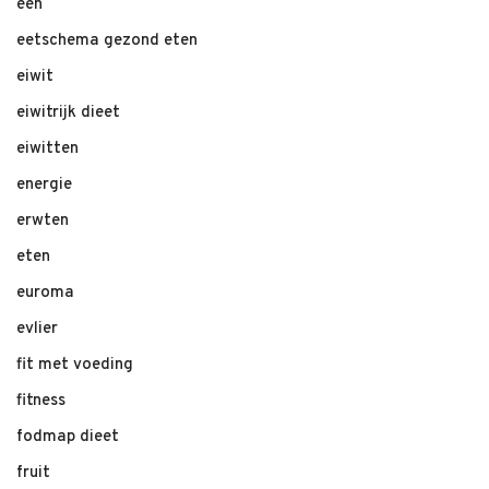
één
eetschema gezond eten
eiwit
eiwitrijk dieet
eiwitten
energie
erwten
eten
euroma
evlier
fit met voeding
fitness
fodmap dieet
fruit