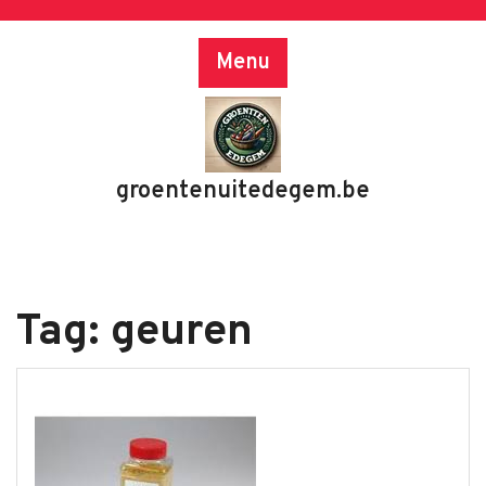
Skip
to
Menu
content
groentenuitedegem.be
Tag:
geuren