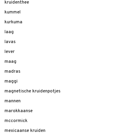
kruidenthee
kummel
kurkuma
laag
lavas
lever
maag
madras
maggi
magnetische kruidenpotjes
mannen
marokkaanse
mccormick
mexicaanse kruiden