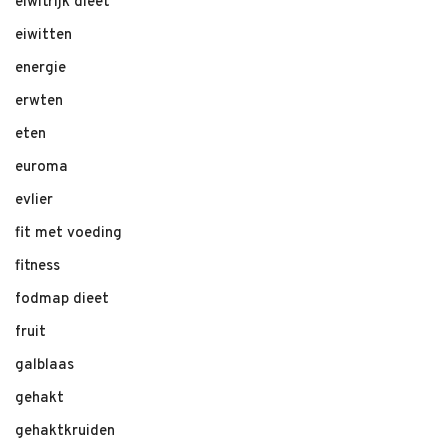
eiwitrijk dieet
eiwitten
energie
erwten
eten
euroma
evlier
fit met voeding
fitness
fodmap dieet
fruit
galblaas
gehakt
gehaktkruiden