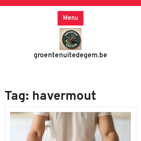
Skip
to
Menu
content
groentenuitedegem.be
Tag:
havermout