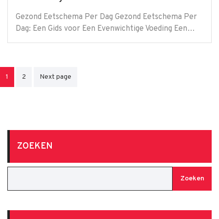
Gezond Eetschema Per Dag Gezond Eetschema Per
Dag: Een Gids voor Een Evenwichtige Voeding Een…
Berichten
1
2
Next page
paginering
ZOEKEN
Zoeken