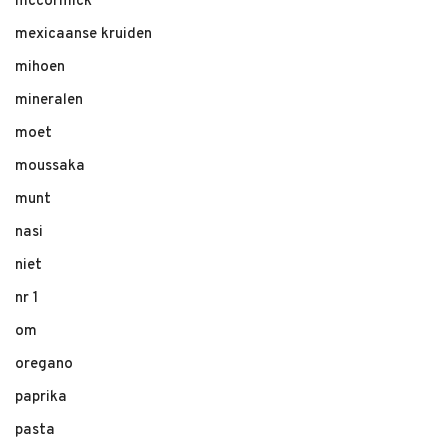
mccormick
mexicaanse kruiden
mihoen
mineralen
moet
moussaka
munt
nasi
niet
nr 1
om
oregano
paprika
pasta