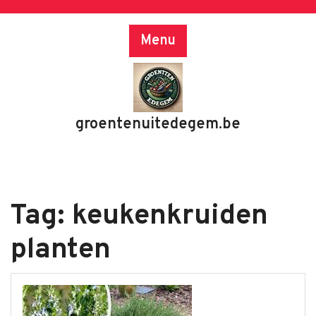
Skip
to
Menu
content
groentenuitedegem.be
Tag:
keukenkruiden
planten