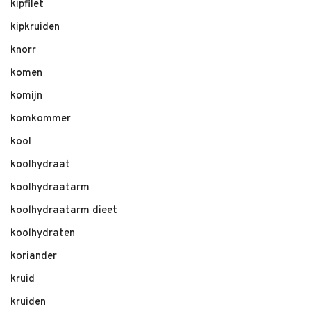
kipfilet
kipkruiden
knorr
komen
komijn
komkommer
kool
koolhydraat
koolhydraatarm
koolhydraatarm dieet
koolhydraten
koriander
kruid
kruiden