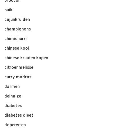
broccoli
buik
cajunkruiden
champignons
chimichurri
chinese kool
chinese kruiden kopen
citroenmelisse
curry madras
darmen
delhaize
diabetes
diabetes dieet
doperwten