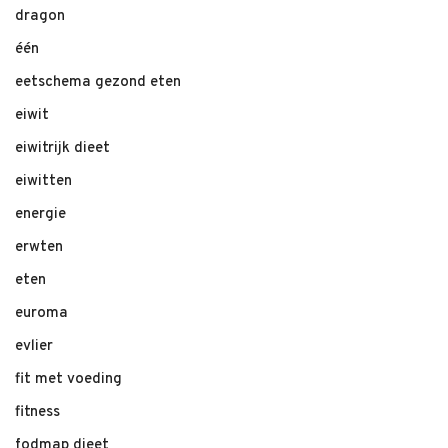
dragon
één
eetschema gezond eten
eiwit
eiwitrijk dieet
eiwitten
energie
erwten
eten
euroma
evlier
fit met voeding
fitness
fodmap dieet