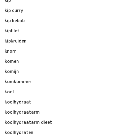
kip
kip curry
kip kebab
kipfilet
kipkruiden
knorr
komen
komijn
komkommer
kool
koolhydraat
koolhydraatarm
koolhydraatarm dieet
koolhydraten