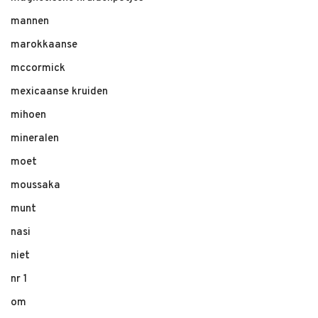
mannen
marokkaanse
mccormick
mexicaanse kruiden
mihoen
mineralen
moet
moussaka
munt
nasi
niet
nr 1
om