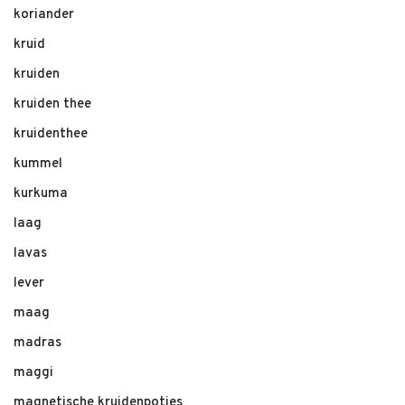
koriander
kruid
kruiden
kruiden thee
kruidenthee
kummel
kurkuma
laag
lavas
lever
maag
madras
maggi
magnetische kruidenpotjes