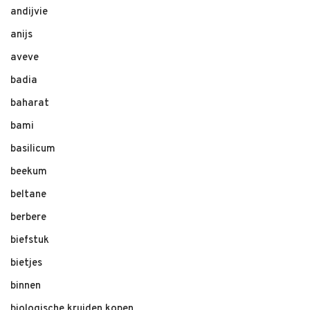
andijvie
anijs
aveve
badia
baharat
bami
basilicum
beekum
beltane
berbere
biefstuk
bietjes
binnen
biologische kruiden kopen