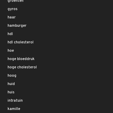
groenten
gyros
haar
hamburger
hdl
hdl cholesterol
hoe
hoge bloeddruk
hoge cholesterol
hoog
huid
huis
intratuin
kamille