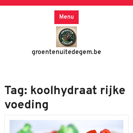
Skip
to
Menu
content
groentenuitedegem.be
Tag:
koolhydraat rijke
voeding