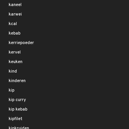
kaneel
karwei
kcal
kebab
kerriepoeder
kervel
keuken
kind
kinderen
kip
kip curry
kip kebab
kipfilet
kipkruiden