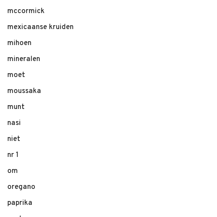
mccormick
mexicaanse kruiden
mihoen
mineralen
moet
moussaka
munt
nasi
niet
nr 1
om
oregano
paprika