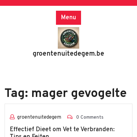
Skip
to
Menu
content
groentenuitedegem.be
Tag:
mager gevogelte
groentenuitedegem
0 Comments
Effectief Dieet om Vet te Verbranden: