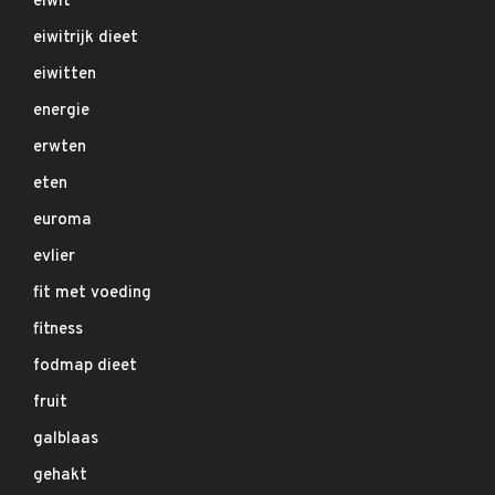
eiwit
eiwitrijk dieet
eiwitten
energie
erwten
eten
euroma
evlier
fit met voeding
fitness
fodmap dieet
fruit
galblaas
gehakt