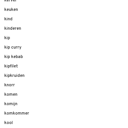
kervel
keuken
kind
kinderen
kip
kip curry
kip kebab
kipfilet
kipkruiden
knorr
komen
komijn
komkommer
kool