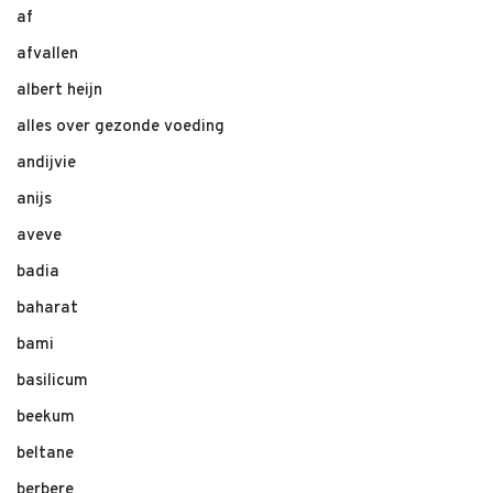
af
afvallen
albert heijn
alles over gezonde voeding
andijvie
anijs
aveve
badia
baharat
bami
basilicum
beekum
beltane
berbere