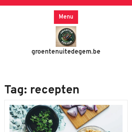
Skip
to
Menu
content
groentenuitedegem.be
Tag:
recepten