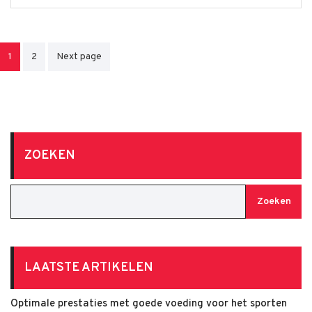
Berichten
1
2
Next page
paginering
ZOEKEN
Zoeken
LAATSTE ARTIKELEN
Optimale prestaties met goede voeding voor het sporten