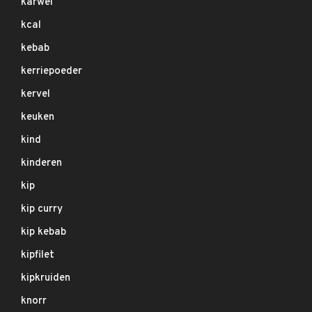
karwei
kcal
kebab
kerriepoeder
kervel
keuken
kind
kinderen
kip
kip curry
kip kebab
kipfilet
kipkruiden
knorr