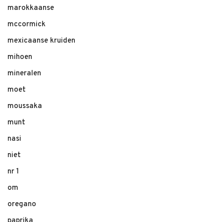
marokkaanse
mccormick
mexicaanse kruiden
mihoen
mineralen
moet
moussaka
munt
nasi
niet
nr 1
om
oregano
paprika