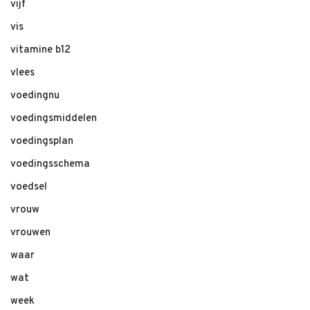
vijf
vis
vitamine b12
vlees
voedingnu
voedingsmiddelen
voedingsplan
voedingsschema
voedsel
vrouw
vrouwen
waar
wat
week