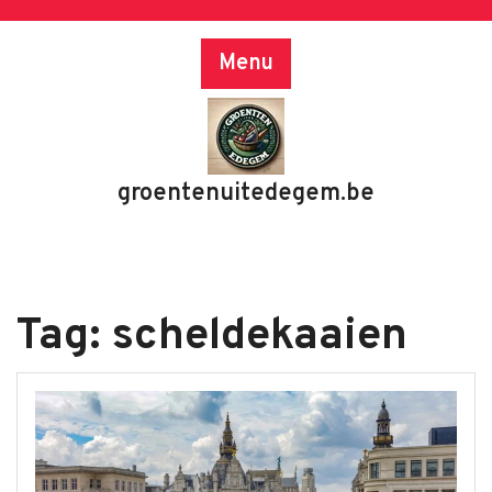
Skip
to
Menu
content
groentenuitedegem.be
Tag:
scheldekaaien