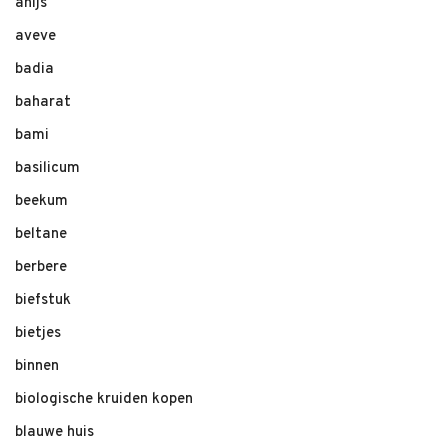
anijs
aveve
badia
baharat
bami
basilicum
beekum
beltane
berbere
biefstuk
bietjes
binnen
biologische kruiden kopen
blauwe huis