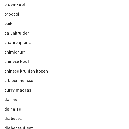
bloemkool
broccoli
buik
cajunkruiden
champignons
chimichurri
chinese kool
chinese kruiden kopen
citroenmelisse
curry madras
darmen
delhaize
diabetes
diabetes dieet