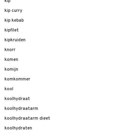
kip
kip curry
kip kebab
kipfilet
kipkruiden
knorr
komen
komijn
komkommer
kool
koolhydraat
koolhydraatarm
koolhydraatarm dieet
koolhydraten