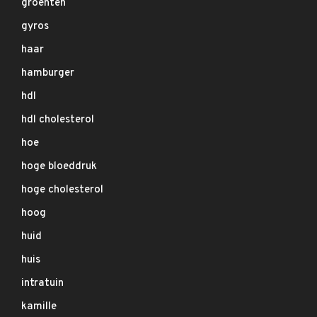
groenten
gyros
haar
hamburger
hdl
hdl cholesterol
hoe
hoge bloeddruk
hoge cholesterol
hoog
huid
huis
intratuin
kamille