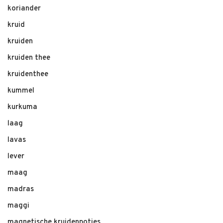
koriander
kruid
kruiden
kruiden thee
kruidenthee
kummel
kurkuma
laag
lavas
lever
maag
madras
maggi
magnetische kruidenpotjes