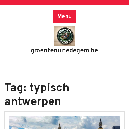
Skip
to
Menu
content
groentenuitedegem.be
Tag:
typisch
antwerpen