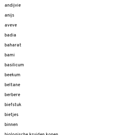
andijvie
anijs
aveve
badia
baharat
bami
basilicum
beekum
beltane
berbere
biefstuk
bietjes
binnen
biologische kruiden kopen