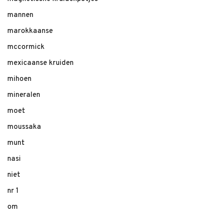
mannen
marokkaanse
mccormick
mexicaanse kruiden
mihoen
mineralen
moet
moussaka
munt
nasi
niet
nr 1
om