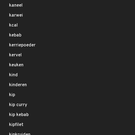
kaneel
karwei
kcal
kebab
kerriepoeder
kervel
keuken
kind
kinderen
kip
kip curry
kip kebab
kipfilet
kipkruiden