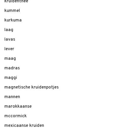
kruidenthee
kummel
kurkuma
laag
lavas
lever
maag
madras
maggi
magnetische kruidenpotjes
mannen
marokkaanse
mccormick
mexicaanse kruiden