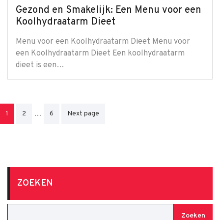
Gezond en Smakelijk: Een Menu voor een
Koolhydraatarm Dieet
Menu voor een Koolhydraatarm Dieet Menu voor
een Koolhydraatarm Dieet Een koolhydraatarm
dieet is een…
Berichten
…
1
2
6
Next page
paginering
ZOEKEN
Zoeken