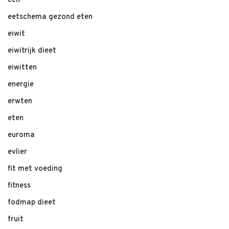
één
eetschema gezond eten
eiwit
eiwitrijk dieet
eiwitten
energie
erwten
eten
euroma
evlier
fit met voeding
fitness
fodmap dieet
fruit