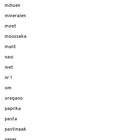
mihoen
mineralen
moet
moussaka
munt
nasi
niet
nr 1
om
oregano
paprika
pasta
pastinaak
peper