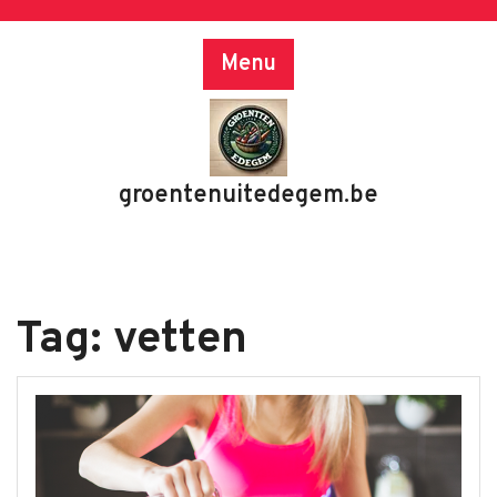
Skip
to
Menu
content
groentenuitedegem.be
Tag:
vetten