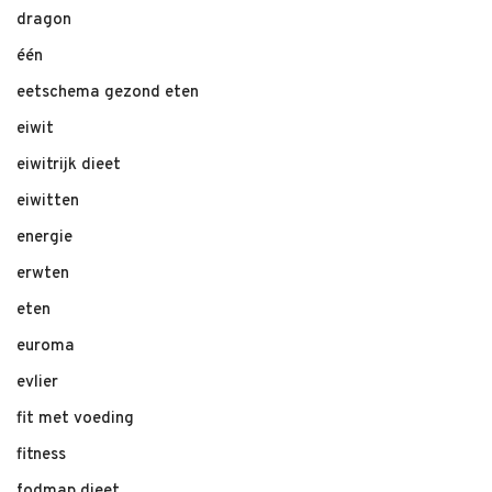
dragon
één
eetschema gezond eten
eiwit
eiwitrijk dieet
eiwitten
energie
erwten
eten
euroma
evlier
fit met voeding
fitness
fodmap dieet