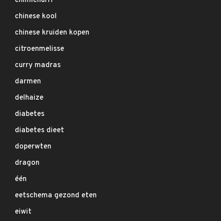
chimichurri
chinese kool
chinese kruiden kopen
citroenmelisse
curry madras
darmen
delhaize
diabetes
diabetes dieet
doperwten
dragon
één
eetschema gezond eten
eiwit