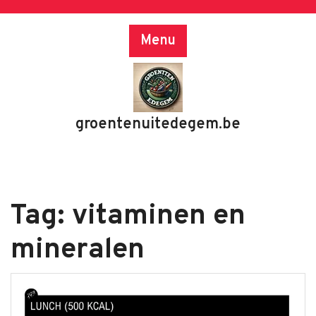
Skip
to
Menu
content
groentenuitedegem.be
Tag:
vitaminen en
mineralen