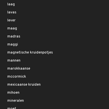
laag
lavas
lever
maag
madras
maggi
magnetische kruidenpotjes
mannen
marokkaanse
mccormick
mexicaanse kruiden
mihoen
mineralen
moet