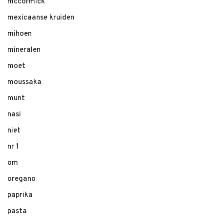
mccormick
mexicaanse kruiden
mihoen
mineralen
moet
moussaka
munt
nasi
niet
nr 1
om
oregano
paprika
pasta