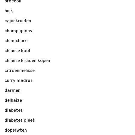
broccoli
buik
cajunkruiden
champignons
chimichurri
chinese kool
chinese kruiden kopen
citroenmelisse
curry madras
darmen
delhaize
diabetes
diabetes dieet
doperwten