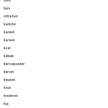
huid
huis
intratuin
kamille
kaneel
karwei
kcal
kebab
kerriepoeder
kervel
keuken
kind
kinderen
kip