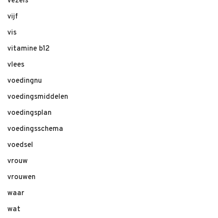
vezels
vijf
vis
vitamine b12
vlees
voedingnu
voedingsmiddelen
voedingsplan
voedingsschema
voedsel
vrouw
vrouwen
waar
wat