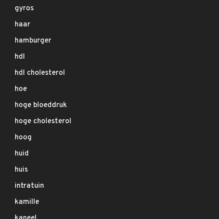
gyros
haar
hamburger
hdl
hdl cholesterol
hoe
hoge bloeddruk
hoge cholesterol
hoog
huid
huis
intratuin
kamille
kaneel