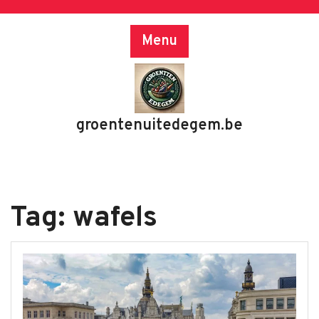
Skip
to
Menu
content
groentenuitedegem.be
Tag:
wafels