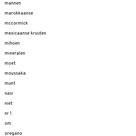
mannen
marokkaanse
mccormick
mexicaanse kruiden
mihoen
mineralen
moet
moussaka
munt
nasi
niet
nr 1
om
oregano