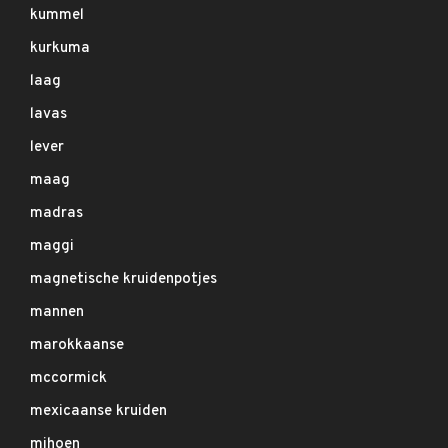
kummel
kurkuma
laag
lavas
lever
maag
madras
maggi
magnetische kruidenpotjes
mannen
marokkaanse
mccormick
mexicaanse kruiden
mihoen