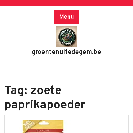
Skip
to
Menu
content
groentenuitedegem.be
Tag:
zoete
paprikapoeder