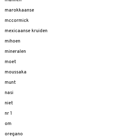
mannen
marokkaanse
mccormick
mexicaanse kruiden
mihoen
mineralen
moet
moussaka
munt
nasi
niet
nr 1
om
oregano