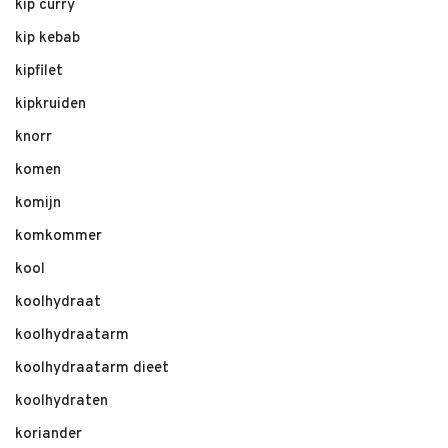
kip curry
kip kebab
kipfilet
kipkruiden
knorr
komen
komijn
komkommer
kool
koolhydraat
koolhydraatarm
koolhydraatarm dieet
koolhydraten
koriander