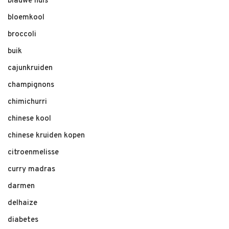
blauwe huis
bloemkool
broccoli
buik
cajunkruiden
champignons
chimichurri
chinese kool
chinese kruiden kopen
citroenmelisse
curry madras
darmen
delhaize
diabetes