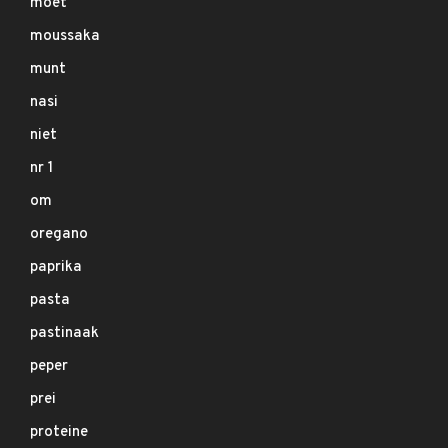
moet
moussaka
munt
nasi
niet
nr 1
om
oregano
paprika
pasta
pastinaak
peper
prei
proteine