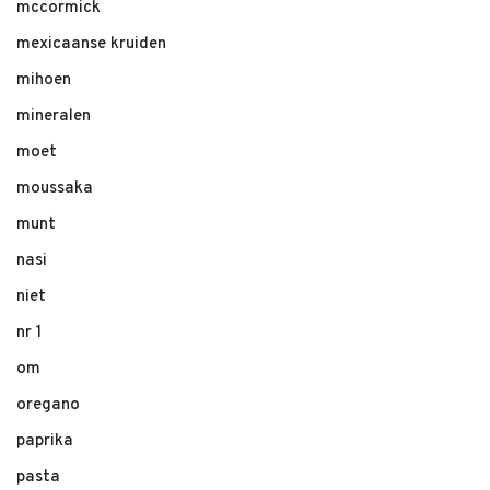
mccormick
mexicaanse kruiden
mihoen
mineralen
moet
moussaka
munt
nasi
niet
nr 1
om
oregano
paprika
pasta