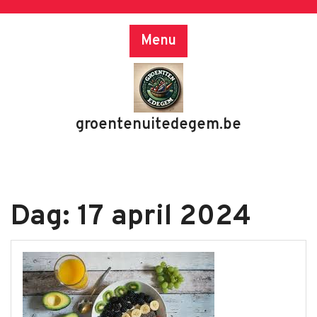
Skip
to
Menu
content
groentenuitedegem.be
Dag:
17 april 2024