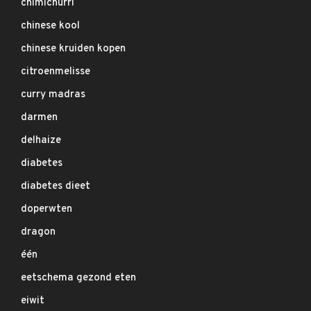
chimichurri
chinese kool
chinese kruiden kopen
citroenmelisse
curry madras
darmen
delhaize
diabetes
diabetes dieet
doperwten
dragon
één
eetschema gezond eten
eiwit