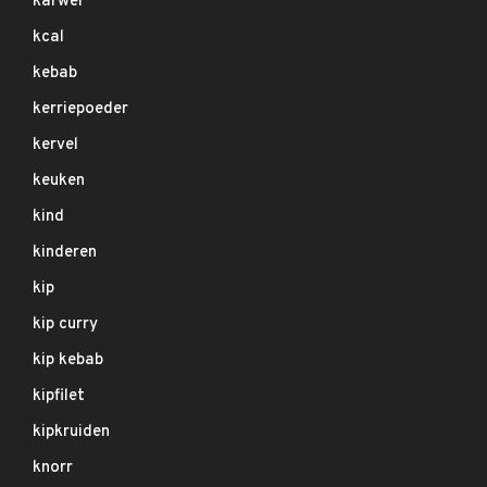
karwei
kcal
kebab
kerriepoeder
kervel
keuken
kind
kinderen
kip
kip curry
kip kebab
kipfilet
kipkruiden
knorr