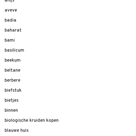
anijs
aveve
badia
baharat
bami
basilicum
beekum
beltane
berbere
biefstuk
bietjes
binnen
biologische kruiden kopen
blauwe huis