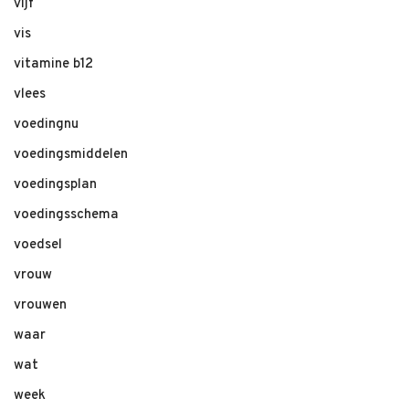
vijf
vis
vitamine b12
vlees
voedingnu
voedingsmiddelen
voedingsplan
voedingsschema
voedsel
vrouw
vrouwen
waar
wat
week