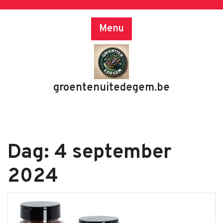
Skip
to
Menu
content
groentenuitedegem.be
Dag:
4 september
2024