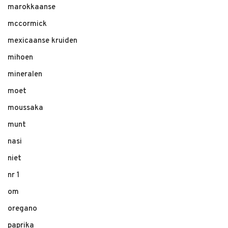
marokkaanse
mccormick
mexicaanse kruiden
mihoen
mineralen
moet
moussaka
munt
nasi
niet
nr 1
om
oregano
paprika