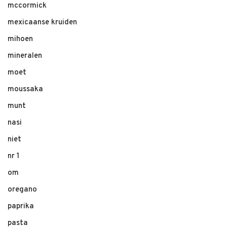
mccormick
mexicaanse kruiden
mihoen
mineralen
moet
moussaka
munt
nasi
niet
nr 1
om
oregano
paprika
pasta