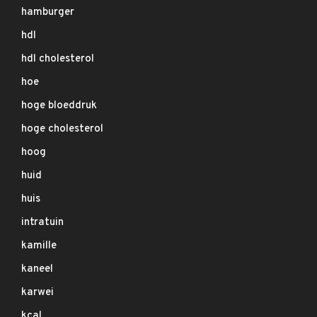
hamburger
hdl
hdl cholesterol
hoe
hoge bloeddruk
hoge cholesterol
hoog
huid
huis
intratuin
kamille
kaneel
karwei
kcal