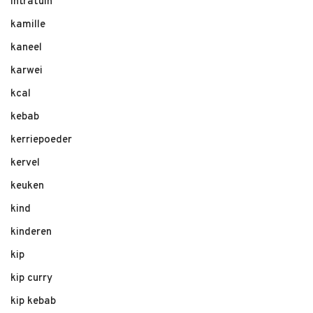
intratuin
kamille
kaneel
karwei
kcal
kebab
kerriepoeder
kervel
keuken
kind
kinderen
kip
kip curry
kip kebab