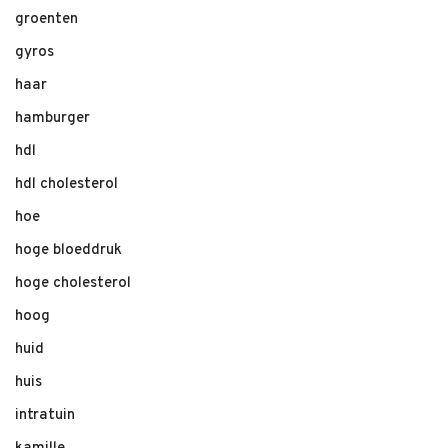
groenten
gyros
haar
hamburger
hdl
hdl cholesterol
hoe
hoge bloeddruk
hoge cholesterol
hoog
huid
huis
intratuin