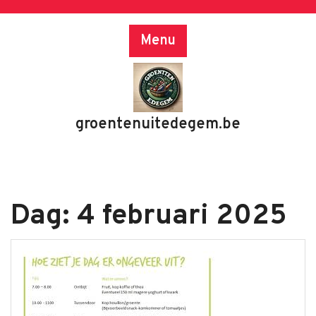
Skip
to
Menu
content
groentenuitedegem.be
Dag:
4 februari 2025