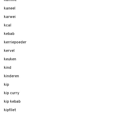
kamille
kaneel
karwei
kcal
kebab
kerriepoeder
kervel
keuken
kind
kinderen
kip
kip curry
kip kebab
kipfilet