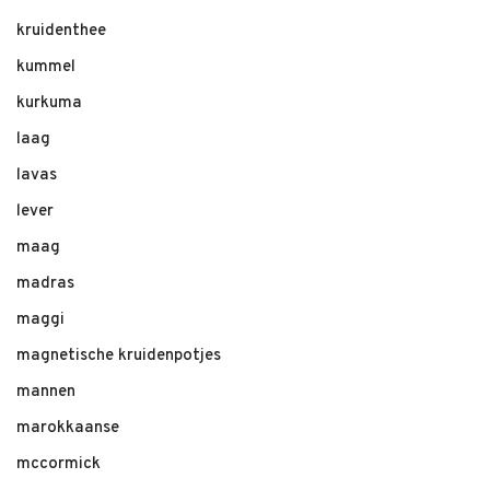
kruidenthee
kummel
kurkuma
laag
lavas
lever
maag
madras
maggi
magnetische kruidenpotjes
mannen
marokkaanse
mccormick