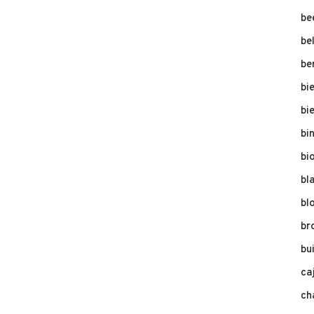
be
be
be
bi
bi
bi
bi
bl
bl
br
bu
ca
ch