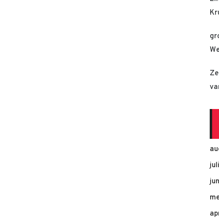
Kr
gr
We
Ze
va
au
ju
ju
me
ap