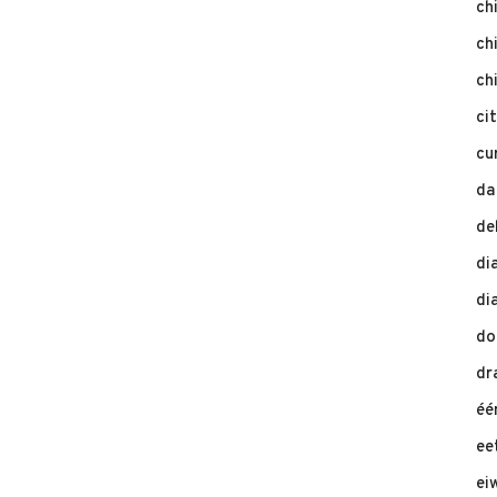
ch
ch
ch
ci
cu
da
de
di
di
do
dr
éé
ee
ei