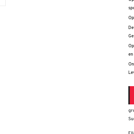
sp
Op
De
Ge
Op
en
On
Le
gr
Su
El