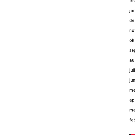
fe
ja
de
no
ok
se
au
ju
ju
me
ap
ma
fe