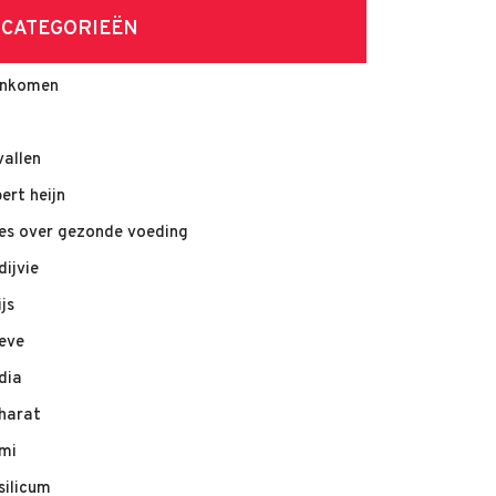
CATEGORIEËN
nkomen
vallen
bert heijn
les over gezonde voeding
dijvie
ijs
eve
dia
harat
mi
silicum