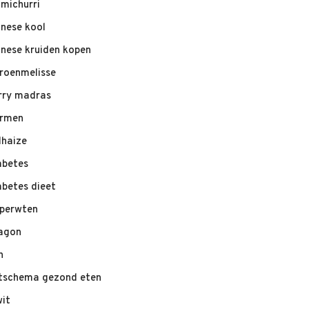
imichurri
inese kool
inese kruiden kopen
troenmelisse
rry madras
rmen
lhaize
abetes
abetes dieet
perwten
agon
n
tschema gezond eten
wit