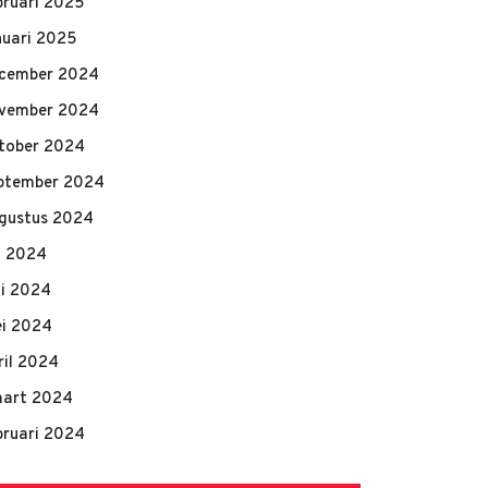
bruari 2025
nuari 2025
cember 2024
vember 2024
tober 2024
ptember 2024
gustus 2024
li 2024
ni 2024
i 2024
ril 2024
art 2024
bruari 2024