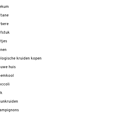
ekum
ltane
rbere
efstuk
etjes
nnen
ologische kruiden kopen
auwe huis
oemkool
occoli
ik
junkruiden
ampignons