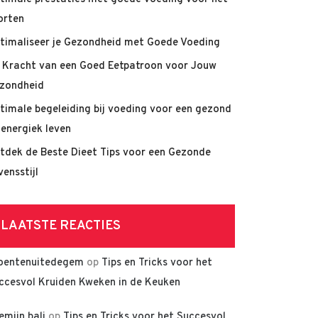
orten
timaliseer je Gezondheid met Goede Voeding
 Kracht van een Goed Eetpatroon voor Jouw
zondheid
timale begeleiding bij voeding voor een gezond
 energiek leven
tdek de Beste Dieet Tips voor een Gezonde
vensstijl
LAATSTE REACTIES
oentenuitedegem
op
Tips en Tricks voor het
ccesvol Kruiden Kweken in de Keuken
lemijn bali
op
Tips en Tricks voor het Succesvol