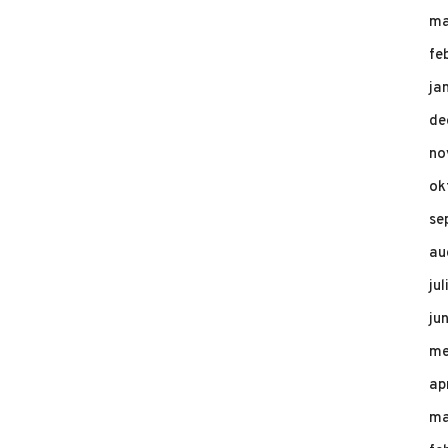
ma
fe
ja
de
no
ok
se
au
ju
ju
me
ap
ma