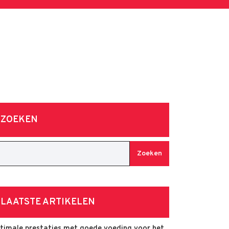
ZOEKEN
Zoeken
LAATSTE ARTIKELEN
timale prestaties met goede voeding voor het