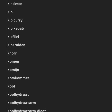
kinderen
kip
kip curry
kip kebab
kipfilet
kipkruiden
knorr
komen
komijn
komkommer
kool
koolhydraat
koolhydraatarm
koolhydraatarm dieet