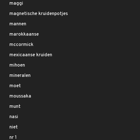
maggi
magnetische kruidenpotjes
mannen
marokkaanse
mccormick
mexicaanse kruiden
mihoen
mineralen
moet
moussaka
munt
nasi
niet
nr 1