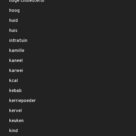
hoge cholesterol
hoog
huid
huis
intratuin
kamille
kaneel
karwei
kcal
kebab
kerriepoeder
kervel
keuken
kind