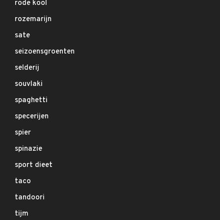
rode kool
rozemarijn
sate
seizoensgroenten
selderij
souvlaki
spaghetti
specerijen
spier
spinazie
sport dieet
taco
tandoori
tijm