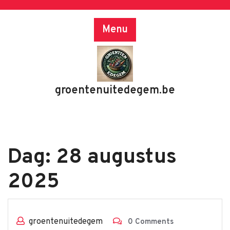
Skip
to
Menu
content
groentenuitedegem.be
Dag:
28 augustus
2025
groentenuitedegem
0 Comments