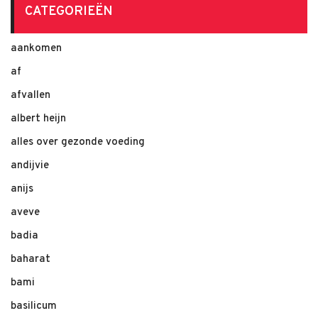
CATEGORIEËN
aankomen
af
afvallen
albert heijn
alles over gezonde voeding
andijvie
anijs
aveve
badia
baharat
bami
basilicum