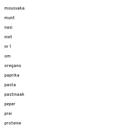
moussaka
munt
nasi
niet
nr 1
om
oregano
paprika
pasta
pastinaak
peper
prei
proteine