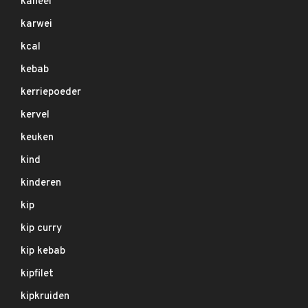
kaneel
karwei
kcal
kebab
kerriepoeder
kervel
keuken
kind
kinderen
kip
kip curry
kip kebab
kipfilet
kipkruiden