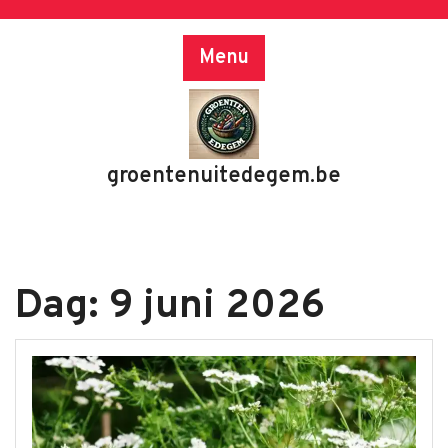
Skip
to
Menu
content
groentenuitedegem.be
Dag:
9 juni 2026