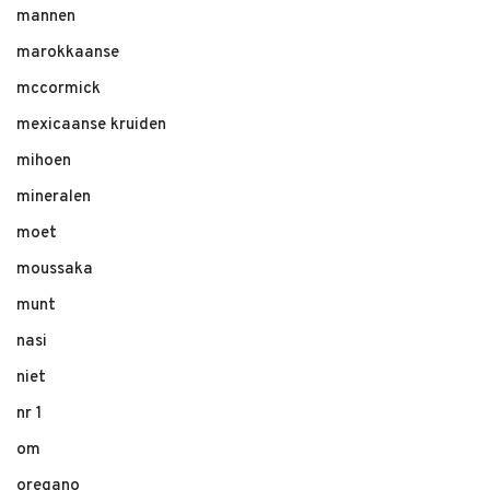
mannen
marokkaanse
mccormick
mexicaanse kruiden
mihoen
mineralen
moet
moussaka
munt
nasi
niet
nr 1
om
oregano