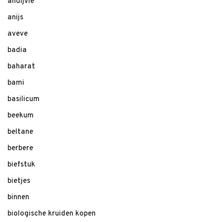
andijvie
anijs
aveve
badia
baharat
bami
basilicum
beekum
beltane
berbere
biefstuk
bietjes
binnen
biologische kruiden kopen