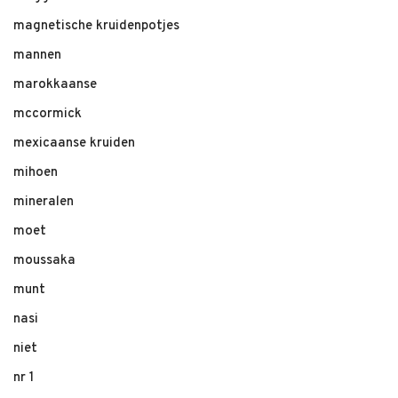
magnetische kruidenpotjes
mannen
marokkaanse
mccormick
mexicaanse kruiden
mihoen
mineralen
moet
moussaka
munt
nasi
niet
nr 1