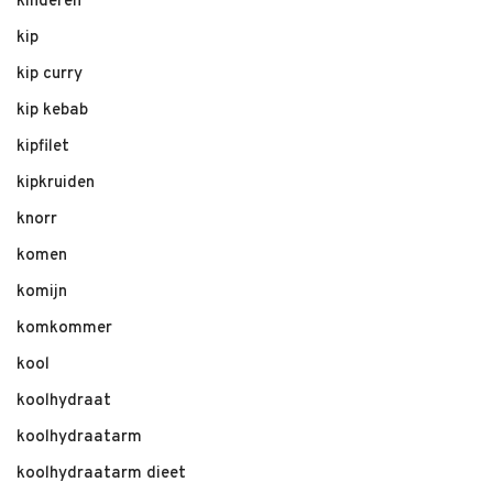
kinderen
kip
kip curry
kip kebab
kipfilet
kipkruiden
knorr
komen
komijn
komkommer
kool
koolhydraat
koolhydraatarm
koolhydraatarm dieet