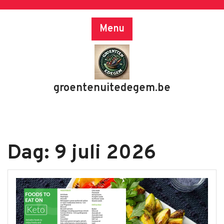
Skip
to
Menu
content
groentenuitedegem.be
Dag:
9 juli 2026