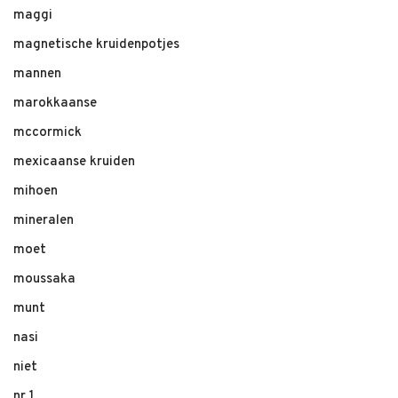
maggi
magnetische kruidenpotjes
mannen
marokkaanse
mccormick
mexicaanse kruiden
mihoen
mineralen
moet
moussaka
munt
nasi
niet
nr 1