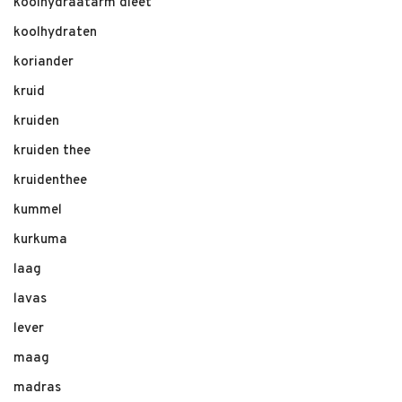
koolhydraatarm dieet
koolhydraten
koriander
kruid
kruiden
kruiden thee
kruidenthee
kummel
kurkuma
laag
lavas
lever
maag
madras