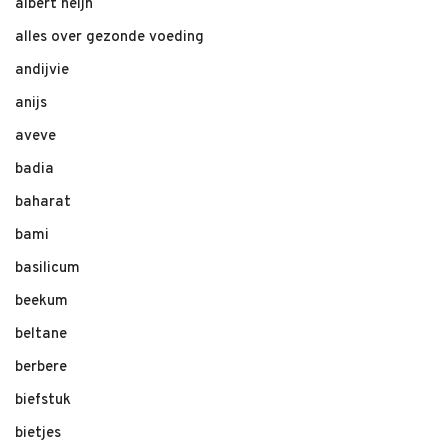
albert heijn
alles over gezonde voeding
andijvie
anijs
aveve
badia
baharat
bami
basilicum
beekum
beltane
berbere
biefstuk
bietjes