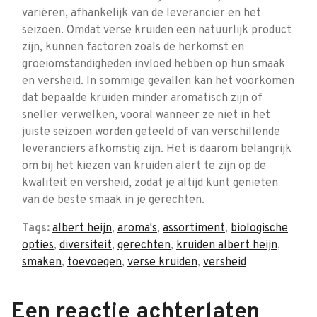
variëren, afhankelijk van de leverancier en het
seizoen. Omdat verse kruiden een natuurlijk product
zijn, kunnen factoren zoals de herkomst en
groeiomstandigheden invloed hebben op hun smaak
en versheid. In sommige gevallen kan het voorkomen
dat bepaalde kruiden minder aromatisch zijn of
sneller verwelken, vooral wanneer ze niet in het
juiste seizoen worden geteeld of van verschillende
leveranciers afkomstig zijn. Het is daarom belangrijk
om bij het kiezen van kruiden alert te zijn op de
kwaliteit en versheid, zodat je altijd kunt genieten
van de beste smaak in je gerechten.
Tags:
albert heijn
,
aroma's
,
assortiment
,
biologische
opties
,
diversiteit
,
gerechten
,
kruiden albert heijn
,
smaken
,
toevoegen
,
verse kruiden
,
versheid
Een reactie achterlaten