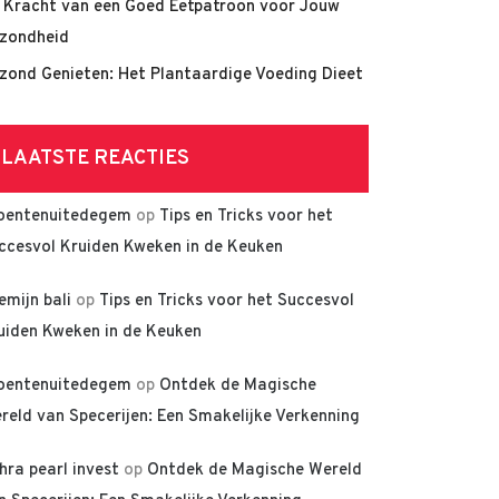
 Kracht van een Goed Eetpatroon voor Jouw
zondheid
zond Genieten: Het Plantaardige Voeding Dieet
LAATSTE REACTIES
oentenuitedegem
op
Tips en Tricks voor het
ccesvol Kruiden Kweken in de Keuken
lemijn bali
op
Tips en Tricks voor het Succesvol
uiden Kweken in de Keuken
oentenuitedegem
op
Ontdek de Magische
reld van Specerijen: Een Smakelijke Verkenning
hra pearl invest
op
Ontdek de Magische Wereld