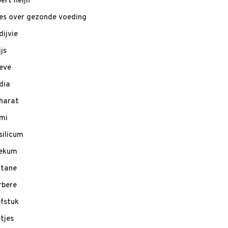
bert heijn
les over gezonde voeding
dijvie
ijs
eve
dia
harat
mi
silicum
ekum
ltane
rbere
efstuk
etjes