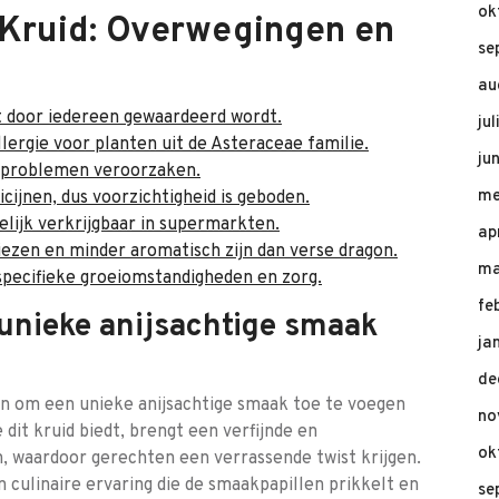
ok
Kruid: Overwegingen en
se
au
t door iedereen gewaardeerd wordt.
ju
ergie voor planten uit de Asteraceae familie.
ju
gsproblemen veroorzaken.
me
cijnen, dus voorzichtigheid is geboden.
kelijk verkrijgbaar in supermarkten.
ap
ezen en minder aromatisch zijn dan verse dragon.
ma
specifieke groeiomstandigheden en zorg.
fe
unieke anijsachtige smaak
ja
de
n om een unieke anijsachtige smaak toe te voegen
no
 dit kruid biedt, brengt een verfijnde en
ok
 waardoor gerechten een verrassende twist krijgen.
 culinaire ervaring die de smaakpapillen prikkelt en
se