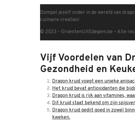
Dompel jezelf onder in de wereld van drag
culinaire creaties!
© 2023 – GroentenUitEdegem.be – Alle re
Vijf Voordelen van D
Gezondheid en Keuk
Dragon kruid voegt een unieke anijsa
Het kruid bevat antioxidanten die bijd
Dragon kruid is rijk aan vitamines, wa
Dit kruid staat bekend om zijn spijs
Dragon kruid gedijt goed in zowel bin
kweken.