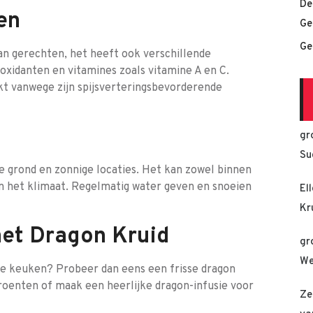
De
en
Ge
Ge
an gerechten, het heeft ook verschillende
oxidanten en vitamines zoals vitamine A en C.
kt vanwege zijn spijsverteringsbevorderende
gr
Su
de grond en zonnige locaties. Het kan zowel binnen
n het klimaat. Regelmatig water geven en snoeien
El
Kr
 met Dragon Kruid
gr
We
je keuken? Probeer dan eens een frisse dragon
groenten of maak een heerlijke dragon-infusie voor
Ze