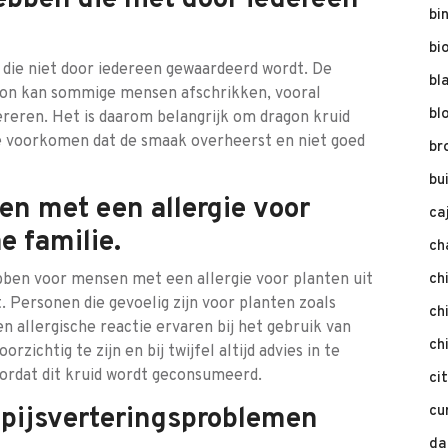
bben die niet door iedereen
bi
bi
die niet door iedereen gewaardeerd wordt. De
bl
agon kan sommige mensen afschrikken, vooral
bl
reren. Het is daarom belangrijk om dragon kruid
e voorkomen dat de smaak overheerst en niet goed
br
bu
en met een allergie voor
ca
e familie.
ch
bben voor mensen met een allergie voor planten uit
ch
 Personen die gevoelig zijn voor planten zoals
ch
 allergische reactie ervaren bij het gebruik van
ch
zichtig te zijn en bij twijfel altijd advies in te
ordat dit kruid wordt geconsumeerd.
ci
spijsverteringsproblemen
cu
da