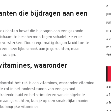
au
anten die bijdragen aan een
ju
ju
me
ioxidanten bevat die bijdragen aan een gezonde
 lichaam te beschermen tegen schadelijke vrije
ap
versterken. Door regelmatig dragon kruid toe te
ma
en een heerlijke smaak aan je gerechten, maar
 welzijn.
fe
 vitamines, waaronder
doordat het rijk is aan vitamines, waaronder vitamine
aa
le rol in het ondersteunen van een gezond
alende huid en het stimuleren van de algehele
af
n aan gerechten, kun je op een smakelijke manier
af
 belangrijke vitamines.