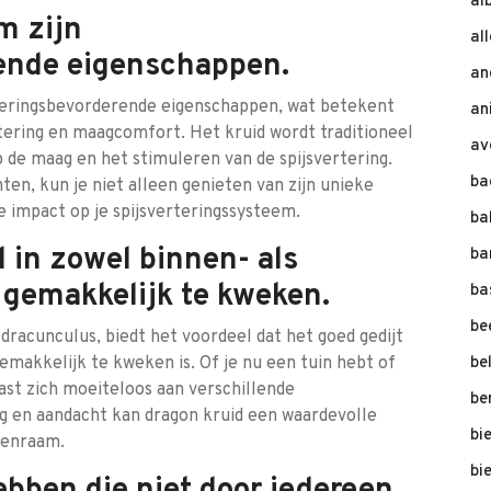
al
m zijn
al
rende eigenschappen.
an
rteringsbevorderende eigenschappen, wat betekent
an
rtering en maagcomfort. Het kruid wordt traditioneel
av
 de maag en het stimuleren van de spijsvertering.
ba
en, kun je niet alleen genieten van zijn unieke
e impact op je spijsverteringssysteem.
ba
 in zowel binnen- als
ba
gemakkelijk te kweken.
ba
be
dracunculus, biedt het voordeel dat het goed gedijt
emakkelijk te kweken is. Of je nu een tuin hebt of
be
st zich moeiteloos aan verschillende
be
g en aandacht kan dragon kruid een waardevolle
bi
ukenraam.
bi