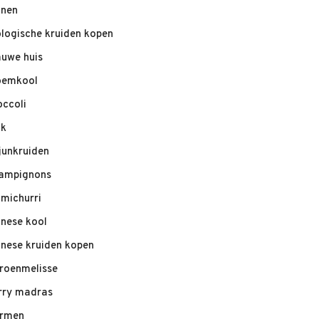
nnen
ologische kruiden kopen
auwe huis
oemkool
occoli
ik
junkruiden
ampignons
imichurri
inese kool
inese kruiden kopen
troenmelisse
rry madras
rmen