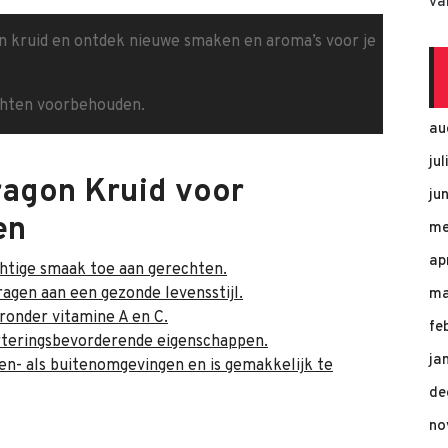
va
on kruid en ontdek nieuwe smaken en aroma’s voor je
chten voorbehouden.
au
ju
ragon Kruid voor
ju
en
me
ap
chtige smaak toe aan gerechten.
ragen aan een gezonde levensstijl.
ma
aronder vitamine A en C.
fe
verteringsbevorderende eigenschappen.
ja
nen- als buitenomgevingen en is gemakkelijk te
de
no