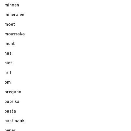
mihoen
mineralen
moet
moussaka
munt
nasi
niet
nr 1
om
oregano
paprika
pasta
pastinaak
peper