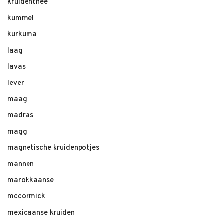
kruidenthee
kummel
kurkuma
laag
lavas
lever
maag
madras
maggi
magnetische kruidenpotjes
mannen
marokkaanse
mccormick
mexicaanse kruiden