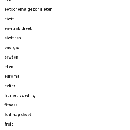
één
eetschema gezond eten
eiwit
eiwitrijk dieet
eiwitten
energie
erwten
eten
euroma
evlier
fit met voeding
fitness
fodmap dieet
fruit