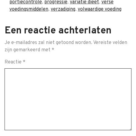
portiecontrole
,
progressie
,
variatie dieet
,
verse
voedingsmiddelen
,
verzadiging
,
volwaardige voeding
Een reactie achterlaten
Je e-mailadres zal niet getoond worden.
Vereiste velden
zijn gemarkeerd met
*
Reactie
*