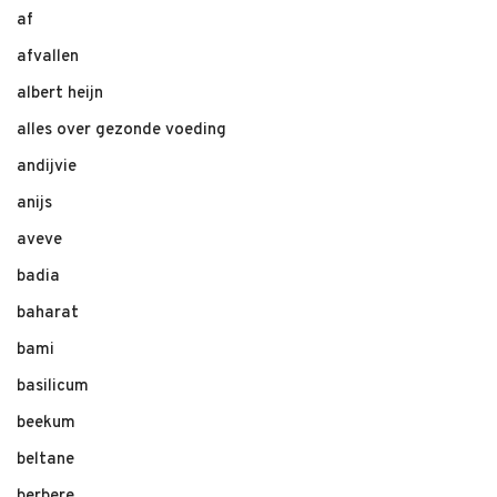
af
afvallen
albert heijn
alles over gezonde voeding
andijvie
anijs
aveve
badia
baharat
bami
basilicum
beekum
beltane
berbere