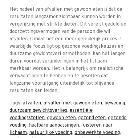
Het nadeel van afvallen met gewoon eten is dat de
resultaten langzamer zichtbaar kunnen worden in
vergelijking met strikte diëten. Dit vereist geduld en
doorzettingsvermogen van de persoon die wil
afvallen. Omdat het een meer geleidelijk proces is
waarbij de focus ligt op gezonde voedingskeuzes en
duurzame gewichtsverliesmethoden, kan het langer
duren voordat veranderingen in het lichaam
merkbaar worden. Het is belangrijk om realistische
verwachtingen te hebben en te beseffen dat
langzame vooruitgang uiteindelijk tot blijvende
resultaten kan leiden.
Tags:
afvallen
,
afvallen met gewoon eten
,
beweging
,
duurzaam gewichtsverlies
,
essentiële
voedingsstoffen
,
gewoon eten
,
gezond eten
,
gezonde
voeding
,
haalbare aanpassingen
,
luisteren naar
lichaam
,
natuurlijke voeding
,
onbewerkte voeding
,