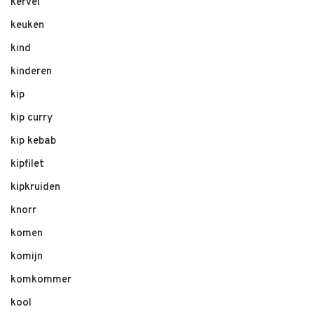
kervel
keuken
kind
kinderen
kip
kip curry
kip kebab
kipfilet
kipkruiden
knorr
komen
komijn
komkommer
kool