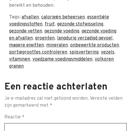
bereikt en behouden.
Tags:
afvallen
,
calorieën beheersen
,
essentiële
voedingsstoffen
,
fruit
,
gezonde stofwisseling
,
gezonde vetten
,
gezonde voeding
,
gezonde voeding
en afvallen
,
groenten
,
langdurig verzadigd gevoel
,
magere eiwitten
,
mineralen
,
onbewerkte producten
,
portiegroottes controleren
,
spijsvertering
,
vezels
,
vitaminen
,
voedzame voedingsmiddelen
,
volkoren
granen
Een reactie achterlaten
Je e-mailadres zal niet getoond worden.
Vereiste velden
zijn gemarkeerd met
*
Reactie
*