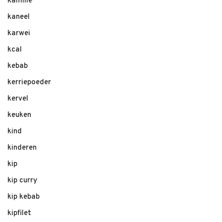
kamille
kaneel
karwei
kcal
kebab
kerriepoeder
kervel
keuken
kind
kinderen
kip
kip curry
kip kebab
kipfilet