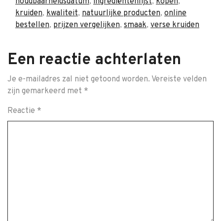
houdbaarheidsdatum
,
ingrediëntenlijst
,
kopen
,
kruiden
,
kwaliteit
,
natuurlijke producten
,
online
bestellen
,
prijzen vergelijken
,
smaak
,
verse kruiden
Een reactie achterlaten
Je e-mailadres zal niet getoond worden.
Vereiste velden
zijn gemarkeerd met
*
Reactie
*