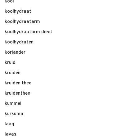
kool
koolhydraat
koolhydraatarm
koolhydraatarm dieet
koolhydraten
koriander
kruid
kruiden
kruiden thee
kruidenthee
kummel
kurkuma
laag
lavas