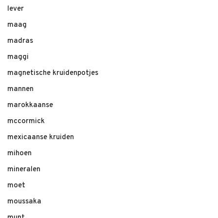
lever
maag
madras
maggi
magnetische kruidenpotjes
mannen
marokkaanse
mccormick
mexicaanse kruiden
mihoen
mineralen
moet
moussaka
munt