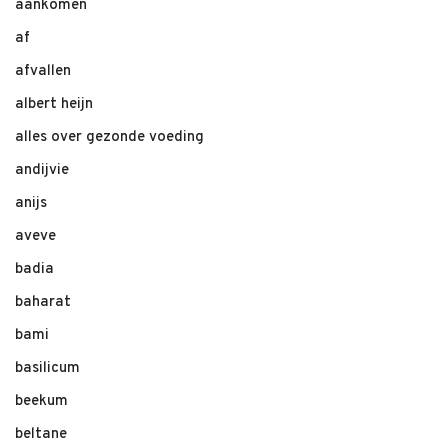
aankomen
af
afvallen
albert heijn
alles over gezonde voeding
andijvie
anijs
aveve
badia
baharat
bami
basilicum
beekum
beltane