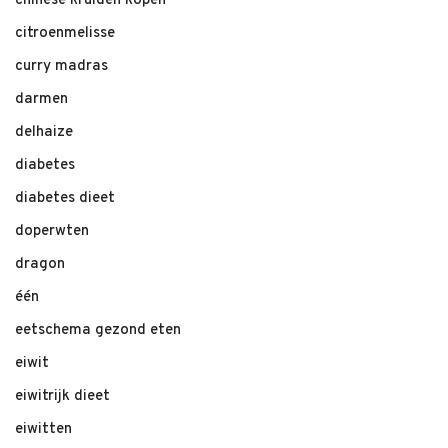
chinese kruiden kopen
citroenmelisse
curry madras
darmen
delhaize
diabetes
diabetes dieet
doperwten
dragon
één
eetschema gezond eten
eiwit
eiwitrijk dieet
eiwitten