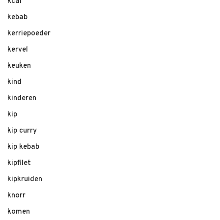
kcal
kebab
kerriepoeder
kervel
keuken
kind
kinderen
kip
kip curry
kip kebab
kipfilet
kipkruiden
knorr
komen