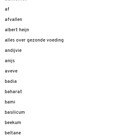
af
afvallen
albert heijn
alles over gezonde voeding
andijvie
anijs
aveve
badia
baharat
bami
basilicum
beekum
beltane