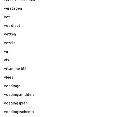
verse tuinkruiden
verstegen
vet
vet dieet
vetten
vezels
vijf
vis
vitamine b12
vlees
voedingnu
voedingsmiddelen
voedingsplan
voedingsschema