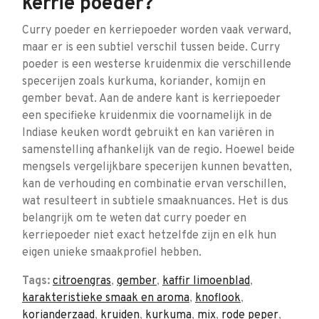
kerrie poeder?
Curry poeder en kerriepoeder worden vaak verward,
maar er is een subtiel verschil tussen beide. Curry
poeder is een westerse kruidenmix die verschillende
specerijen zoals kurkuma, koriander, komijn en
gember bevat. Aan de andere kant is kerriepoeder
een specifieke kruidenmix die voornamelijk in de
Indiase keuken wordt gebruikt en kan variëren in
samenstelling afhankelijk van de regio. Hoewel beide
mengsels vergelijkbare specerijen kunnen bevatten,
kan de verhouding en combinatie ervan verschillen,
wat resulteert in subtiele smaaknuances. Het is dus
belangrijk om te weten dat curry poeder en
kerriepoeder niet exact hetzelfde zijn en elk hun
eigen unieke smaakprofiel hebben.
Tags:
citroengras
,
gember
,
kaffir limoenblad
,
karakteristieke smaak en aroma
,
knoflook
,
korianderzaad
,
kruiden
,
kurkuma
,
mix
,
rode peper
,