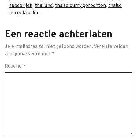
specerijen
,
thailand
,
thaise curry gerechten
,
thaise
curry kruiden
Een reactie achterlaten
Je e-mailadres zal niet getoond worden.
Vereiste velden
zijn gemarkeerd met
*
Reactie
*