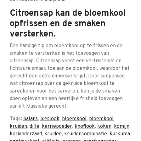
Citroensap kan de bloemkool
opfrissen en de smaken
versterken.
Een handige tip om bloemkool op te frissen en de
smaken te versterken is het toevoegen van
citroensap. Citroensap voegt een verfrissende en
lichtzure smaak toe aan de bloemkool, waardoor het
gerecht een extra dimensie krijgt. Door simpelweg
wat citroensap over de gekruide bloemkool te
sprenkelen voor het serveren, kun je de smaken
doen opleven en een heerlijke frisheid toevoegen
aan dit klassieke gerecht.
Tags:
balans
,
bieslook
,
bloemkool
,
bloemkool
kruiden
,
dille
,
kerriepoeder
,
knoflook
,
koken
,
komijn
,
korianderzaad
,
kruiden
,
kruidencombinatie
,
kurkuma
,