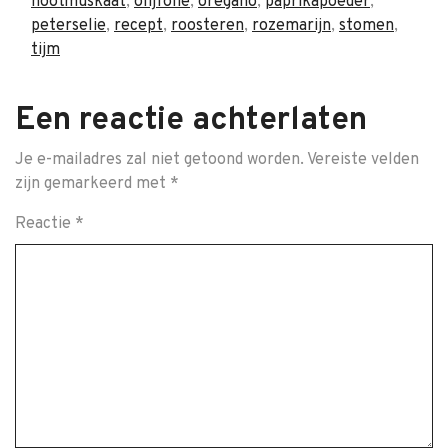
nootmuskaat
,
olijfolie
,
oregano
,
paprikapoeder
,
peterselie
,
recept
,
roosteren
,
rozemarijn
,
stomen
,
tijm
Een reactie achterlaten
Je e-mailadres zal niet getoond worden.
Vereiste velden
zijn gemarkeerd met
*
Reactie
*