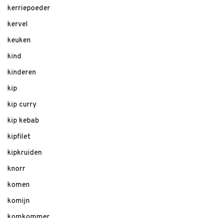
kerriepoeder
kervel
keuken
kind
kinderen
kip
kip curry
kip kebab
kipfilet
kipkruiden
knorr
komen
komijn
komkommer