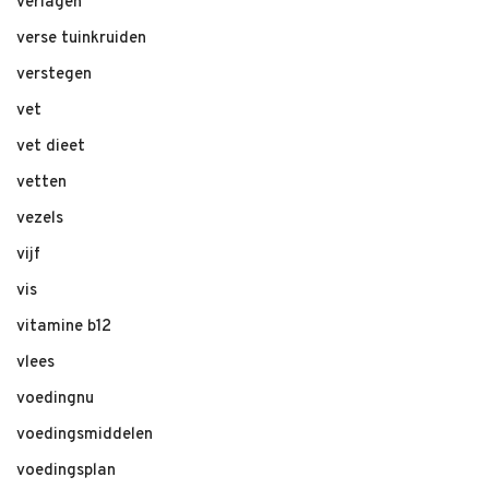
verlagen
verse tuinkruiden
verstegen
vet
vet dieet
vetten
vezels
vijf
vis
vitamine b12
vlees
voedingnu
voedingsmiddelen
voedingsplan