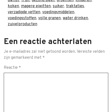
diëtist
,
fruit
,
gezond dieet
,
groenten
,
kinderen
,
koken
,
magere eiwitten
,
suiker
,
traktaties
,
verzadigde vetten
,
voedingsmiddelen
,
voedingsstoffen
,
volle granen
,
water drinken
,
zuivelproducten
Een reactie achterlaten
Je e-mailadres zal niet getoond worden.
Vereiste velden
zijn gemarkeerd met
*
Reactie
*