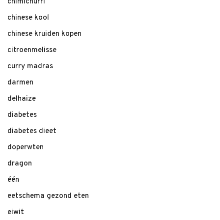
chimichurri
chinese kool
chinese kruiden kopen
citroenmelisse
curry madras
darmen
delhaize
diabetes
diabetes dieet
doperwten
dragon
één
eetschema gezond eten
eiwit