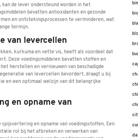
bi
, kan de lever ondersteund worden in het
ngsmiddelen bevatten antioxidanten en gezonde
bi
ermen en ontstekingsprocessen te verminderen, wat
bl
ange termijn.
bl
e van levercellen
br
okken, kurkuma en vette vis, heeft als voordeel dat
bu
ert. Deze voedingsmiddelen bevatten stoffen en
ca
j het herstellen en vernieuwen van beschadigde
regeneratie van levercellen bevordert, draagt u bij
ch
e en een optimaal welzijn van dit belangrijke
ch
ch
ring en opname van
ch
ci
 spijsvertering en opname van voedingsstoffen. Een
cu
tiële rol bij het afbreken en verwerken van
da