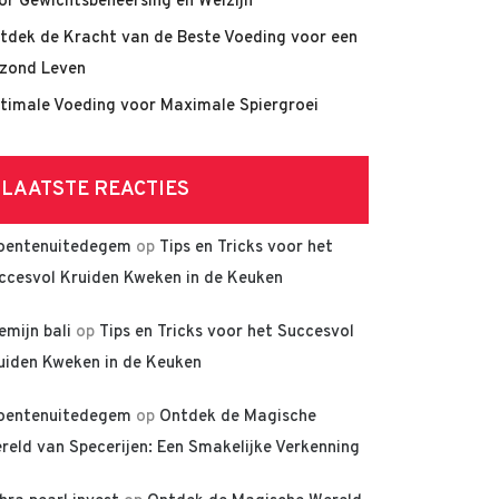
or Gewichtsbeheersing en Welzijn
tdek de Kracht van de Beste Voeding voor een
zond Leven
timale Voeding voor Maximale Spiergroei
LAATSTE REACTIES
oentenuitedegem
op
Tips en Tricks voor het
ccesvol Kruiden Kweken in de Keuken
lemijn bali
op
Tips en Tricks voor het Succesvol
uiden Kweken in de Keuken
oentenuitedegem
op
Ontdek de Magische
reld van Specerijen: Een Smakelijke Verkenning