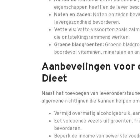
Kurkuma:
Kurkuma bevat curcumine, 
eigenschappen heeft en de lever bes
Noten en zaden:
Noten en zaden bevat
levergezondheid bevorderen.
Vette vis:
Vette vissoorten zoals zalm
die ontstekingsremmend werken.
Groene bladgroenten:
Groene bladgroe
boordevol vitaminen, mineralen en ant
Aanbevelingen voor e
Dieet
Naast het toevoegen van leverondersteunen
algemene richtlijnen die kunnen helpen om
Vermijd overmatig alcoholgebruik, aang
Eet voldoende vezels uit groenten, fr
bevorderen.
Beperk de inname van bewerkte voedin