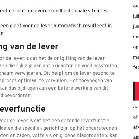
au
eet gericht op levergezondheid sociale situaties
ju
 een dieet voor de lever automatisch resulteert in
ju
an.
me
ng van de lever
ap
ma
r de lever is dat het de ontgifting van de lever
n die rijk zijn aan antioxidanten en voedingsstoffen,
fe
lichaam verwijderen. Dit helpt om de lever gezond te
ngsproces optimaal te vervullen. Het toevoegen van
an dus bijdragen aan een betere werking van dit
id bevorderen.
everfunctie
aa
af
oor de lever is dat het een gezonde leverfunctie
af
delen die specifiek gericht zijn op het ondersteunen
oten en zaden, vette vis en groene bladgroenten, kan
al