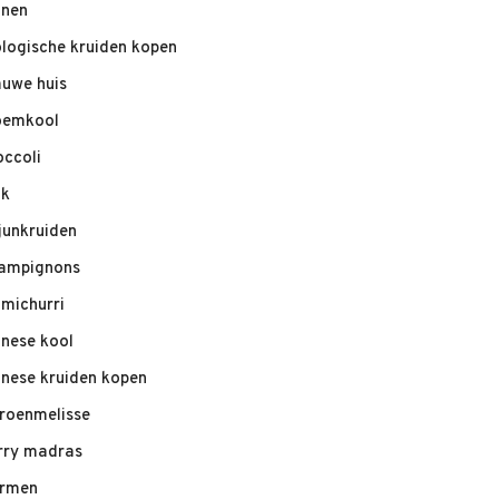
nnen
ologische kruiden kopen
auwe huis
oemkool
occoli
ik
junkruiden
ampignons
imichurri
inese kool
inese kruiden kopen
troenmelisse
rry madras
rmen