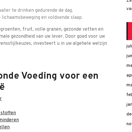
Ze
va
water te drinken gedurende de dag.
 lichaamsbeweging en voldoende slaap.
e groenten, fruit, volle granen, gezonde vetten en
imale gezondheid van uw lever. Door goed voor uw
nsstijlkeuzes, investeert u in uw algehele welzijn
ju
ju
me
onde Voeding voor een
ap
ië
ma
fe
r
ja
 stoffen
de
rminderen
no
ellen