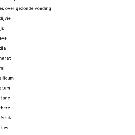
les over gezonde voeding
dijvie
ijs
eve
dia
harat
mi
silicum
ekum
ltane
rbere
efstuk
etjes