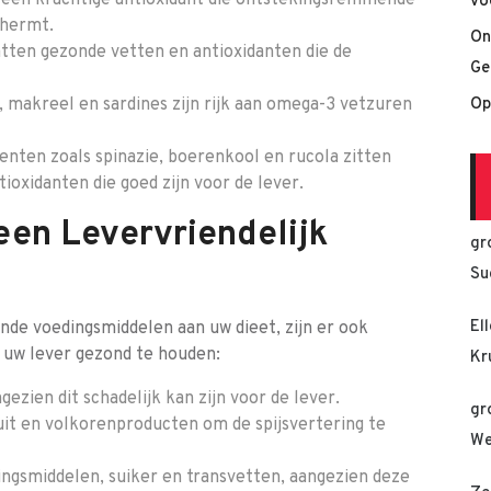
een krachtige antioxidant die ontstekingsremmende
vo
chermt.
On
ten gezonde vetten en antioxidanten die de
Ge
, makreel en sardines zijn rijk aan omega-3 vetzuren
Op
nten zoals spinazie, boerenkool en rucola zitten
ioxidanten die goed zijn voor de lever.
en Levervriendelijk
gr
Su
El
de voedingsmiddelen aan uw dieet, zijn er ook
 uw lever gezond te houden:
Kr
ezien dit schadelijk kan zijn voor de lever.
gr
uit en volkorenproducten om de spijsvertering te
We
gsmiddelen, suiker en transvetten, aangezien deze