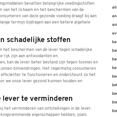
ingsmiddelen bevatten belangrijke voedingsstoffen
al
ten van het lichaam en het beschermen van de
consumeren van deze gezonde voeding draagt bij aan
an
lange termijn bijdragen aan een betere algehele
an
av
n schadelijke stoffen
ba
in het beschermen van de lever tegen schadelijke
ba
 rijk zijn aan antioxidanten en
ba
 kan de lever beter bestand zijn tegen toxines en
ba
m kunnen binnendringen. Het regelmatig consumeren
 efficiënter te functioneren en ondersteunt zo het
be
oor we onze lever gezond kunnen houden en
be
be
e lever te verminderen
bi
ij het verminderen van ontstekingen in de lever.
bi
tekingsremmende eigenschappen hebben, zoals