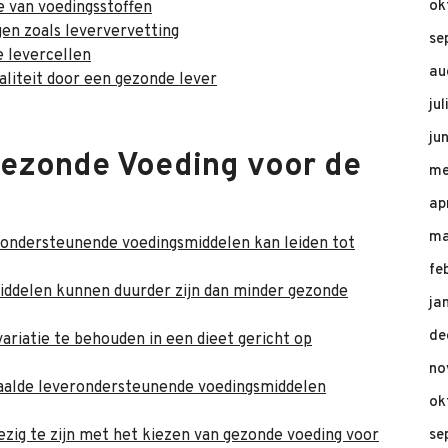
ok
e van voedingsstoffen
gen zoals leververvetting
se
e levercellen
au
aliteit door een gezonde lever
ju
ju
ezonde Voeding voor de
me
ap
ma
rondersteunende voedingsmiddelen kan leiden tot
fe
iddelen kunnen duurder zijn dan minder gezonde
ja
de
ariatie te behouden in een dieet gericht op
no
paalde leverondersteunende voedingsmiddelen
ok
zig te zijn met het kiezen van gezonde voeding voor
se