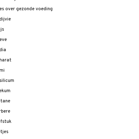
les over gezonde voeding
dijvie
ijs
eve
dia
harat
mi
silicum
ekum
ltane
rbere
efstuk
etjes