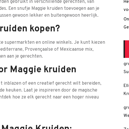
rden gebruikt in verschillende gerechten, van
He
ades. Een snufje Maggie kruiden toevoegen aan je
vo
tussen gewoon lekker en buitengewoon heerlijk.
On
kruiden kopen?
Ge
ste supermarkten en online winkels. Je kunt kiezen
 Mediterrane, Provençaalse of Mexicaanse mix,
gen aan je gerechten.
gr
or Maggie kruiden
Su
lt inblazen of een creatief gerecht wilt bereiden,
El
n de keuken. Laat je inspireren door de magische
Kr
ntdek hoe ze elk gerecht naar een hoger niveau
gr
We