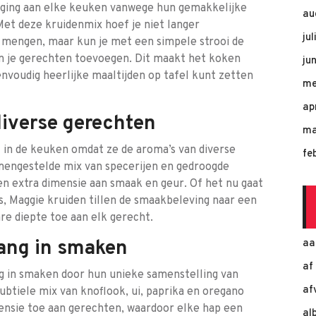
eging aan elke keuken vanwege hun gemakkelijke
au
Met deze kruidenmix hoef je niet langer
ju
e mengen, maar kun je met een simpele strooi de
an je gerechten toevoegen. Dit maakt het koken
ju
eenvoudig heerlijke maaltijden op tafel kunt zetten
me
ap
diverse gerechten
ma
 in de keuken omdat ze de aroma’s van diverse
fe
amengestelde mix van specerijen en gedroogde
en extra dimensie aan smaak en geur. Of het nu gaat
s, Maggie kruiden tillen de smaakbeleving naar een
e diepte toe aan elk gerecht.
gang in smaken
aa
af
ng in smaken door hun unieke samenstelling van
af
ubtiele mix van knoflook, ui, paprika en oregano
ensie toe aan gerechten, waardoor elke hap een
al