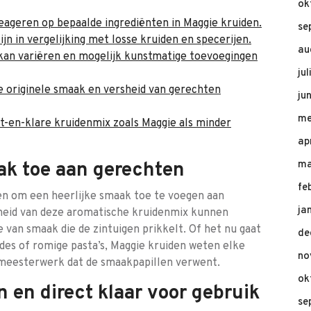
ok
ageren op bepaalde ingrediënten in Maggie kruiden.
se
jn in vergelijking met losse kruiden en specerijen.
au
kan variëren en mogelijk kunstmatige toevoegingen
ju
e originele smaak en versheid van gerechten
ju
me
t-en-klare kruidenmix zoals Maggie als minder
ap
ak toe aan gerechten
ma
fe
en om een heerlijke smaak toe te voegen aan
ja
heid van deze aromatische kruidenmix kunnen
 van smaak die de zintuigen prikkelt. Of het nu gaat
de
ades of romige pasta’s, Maggie kruiden weten elke
no
r meesterwerk dat de smaakpapillen verwent.
ok
 en direct klaar voor gebruik
se