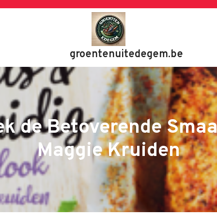
groentenuitedegem.be
ek de Betoverende Smaa
Maggie Kruiden