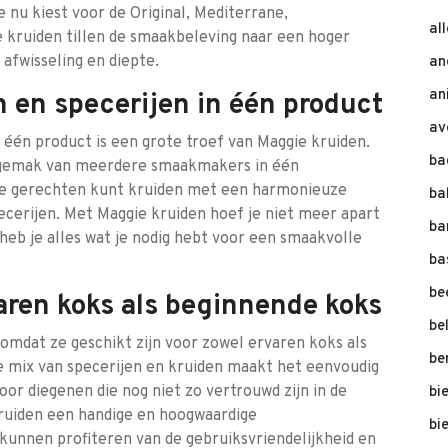
 nu kiest voor de Original, Mediterrane,
al
 kruiden tillen de smaakbeleving naar een hoger
 afwisseling en diepte.
an
an
 en specerijen in één product
av
 één product is een grote troef van Maggie kruiden.
ba
 gemak van meerdere smaakmakers in één
 je gerechten kunt kruiden met een harmonieuze
ba
ecerijen. Met Maggie kruiden hoef je niet meer apart
ba
heb je alles wat je nodig hebt voor een smaakvolle
ba
be
aren koks als beginnende koks
be
 omdat ze geschikt zijn voor zowel ervaren koks als
be
 mix van specerijen en kruiden maakt het eenvoudig
or diegenen die nog niet zo vertrouwd zijn in de
bi
ruiden een handige en hoogwaardige
bi
kunnen profiteren van de gebruiksvriendelijkheid en