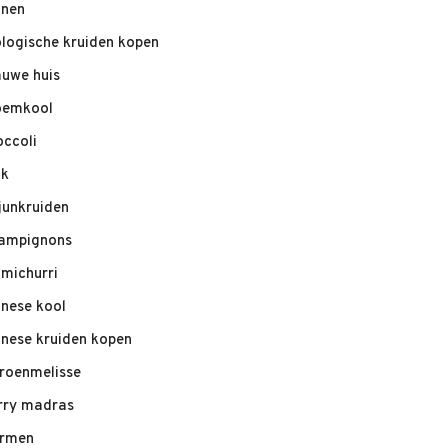
nnen
ologische kruiden kopen
auwe huis
oemkool
occoli
ik
junkruiden
ampignons
imichurri
inese kool
inese kruiden kopen
troenmelisse
rry madras
rmen