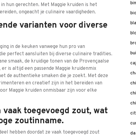
bi
 in hun gerechten. Met Maggie kruiden is het
reiden, ongeacht je culinaire vaardigheden.
bi
lende varianten voor diverse
bl
bl
br
eging in de keuken vanwege hun pro van
bu
ie perfect aansluiten bij diverse culinaire tradities.
ane smaak, de kruidige tonen van de Provençaalse
ca
 er is altijd een passende Maggie kruidenmix
ch
met de authentieke smaken die je zoekt. Met deze
rimenteren en creatief zijn in het bereiden van
ch
oor Maggie kruiden onmisbaar zijn voor elke
ch
ch
 vaak toegevoegd zout, wat
ci
hoge zoutinname.
cu
deel hebben doordat ze vaak toegevoegd zout
da