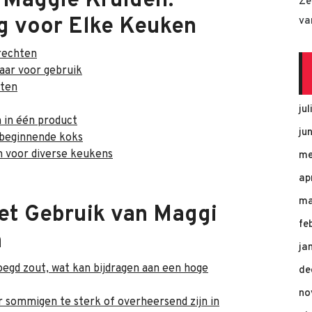
 Maggie Kruiden:
Ze
g voor Elke Keuken
va
rechten
aar voor gebruik
hten
ju
 in één product
ju
 beginnende koks
en voor diverse keukens
me
ap
ma
et Gebruik van Maggi
fe
n
ja
egd zout, wat kan bijdragen aan een hoge
de
no
 sommigen te sterk of overheersend zijn in