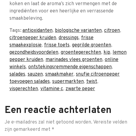
koken en laat de aroma’s zich vermengen met de
ingrediënten voor een heerlijke en verrassende
smaakbeleving.
Tags:
antioxidanten
,
biologische varianten
,
citroen
,
citroenpeper kruiden
,
dressings
,
frisse
smaakexplosie
,
frisse toets
,
gegrilde groenten
,
gezondheidsvoordelen
,
groentegerechten
,
kip
,
lemon
pepper kruiden
,
marinades vlees groenten
,
online
winkels
,
ontstekingsremmende eigenschappen
,
salades
,
sauzen
,
smaakmaker
,
snufje citroenpeper
toevoegen salades
,
supermarkten
,
twist
,
visgerechten
,
vitamine c
,
zwarte peper
Een reactie achterlaten
Je e-mailadres zal niet getoond worden.
Vereiste velden
zijn gemarkeerd met
*