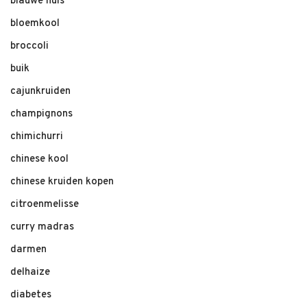
blauwe huis
bloemkool
broccoli
buik
cajunkruiden
champignons
chimichurri
chinese kool
chinese kruiden kopen
citroenmelisse
curry madras
darmen
delhaize
diabetes