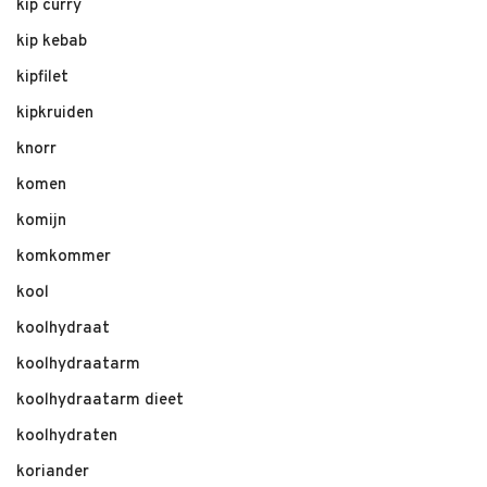
kip curry
kip kebab
kipfilet
kipkruiden
knorr
komen
komijn
komkommer
kool
koolhydraat
koolhydraatarm
koolhydraatarm dieet
koolhydraten
koriander