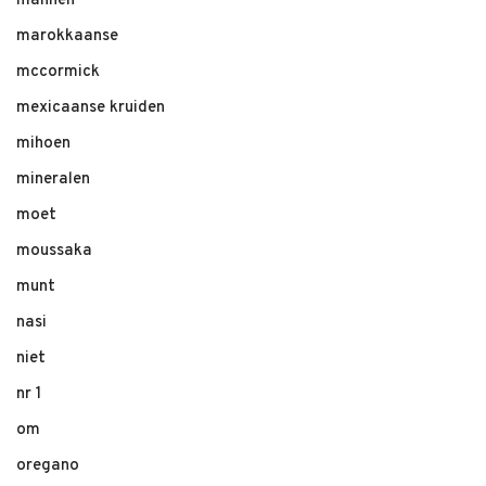
mannen
marokkaanse
mccormick
mexicaanse kruiden
mihoen
mineralen
moet
moussaka
munt
nasi
niet
nr 1
om
oregano